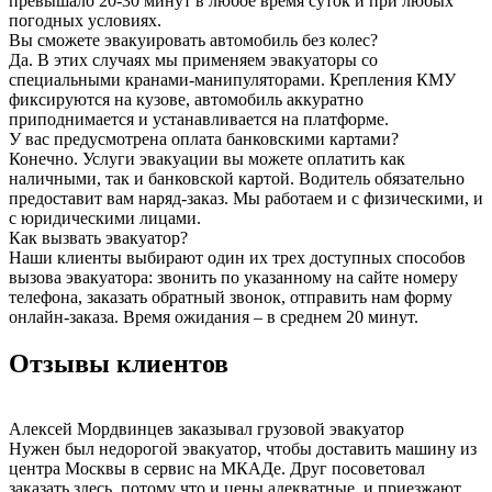
превышало 20-30 минут в любое время суток и при любых
погодных условиях.
Вы сможете эвакуировать автомобиль без колес?
Да. В этих случаях мы применяем эвакуаторы со
специальными кранами-манипуляторами. Крепления КМУ
фиксируются на кузове, автомобиль аккуратно
приподнимается и устанавливается на платформе.
У вас предусмотрена оплата банковскими картами?
Конечно. Услуги эвакуации вы можете оплатить как
наличными, так и банковской картой. Водитель обязательно
предоставит вам наряд-заказ. Мы работаем и с физическими, и
с юридическими лицами.
Как вызвать эвакуатор?
Наши клиенты выбирают один их трех доступных способов
вызова эвакуатора: звонить по указанному на сайте номеру
телефона, заказать обратный звонок, отправить нам форму
онлайн-заказа. Время ожидания – в среднем 20 минут.
Отзывы клиентов
Алексей Мордвинцев
заказывал грузовой эвакуатор
Нужен был недорогой эвакуатор, чтобы доставить машину из
центра Москвы в сервис на МКАДе. Друг посоветовал
заказать здесь, потому что и цены адекватные, и приезжают