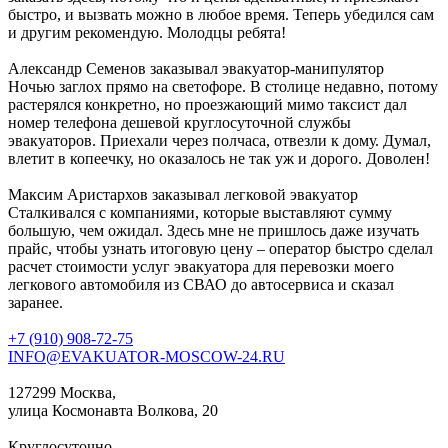
быстро, и вызвать можно в любое время. Теперь убедился сам
и другим рекомендую. Молодцы ребята!
Александр Семенов
заказывал эвакуатор-манипулятор
Ночью заглох прямо на светофоре. В столице недавно, потому
растерялся конкретно, но проезжающий мимо таксист дал
номер телефона дешевой круглосуточной службы
эвакуаторов. Приехали через полчаса, отвезли к дому. Думал,
влетит в копеечку, но оказалось не так уж и дорого. Доволен!
Максим Аристархов
заказывал легковой эвакуатор
Сталкивался с компаниями, которые выставляют сумму
большую, чем ожидал. Здесь мне не пришлось даже изучать
прайс, чтобы узнать итоговую цену – оператор быстро сделал
расчет стоимости услуг эвакуатора для перевозки моего
легкового автомобиля из СВАО до автосервиса и сказал
заранее.
+7 (910) 908-72-75
INFO@EVAKUATOR-MOSCOW-24.RU
127299 Москва,
улица Космонавта Волкова, 20
Круглосуточно