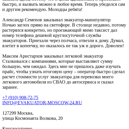
быстро, и вызвать можно в любое время. Теперь убедился сам
и другим рекомендую. Молодцы ребята!
Александр Семенов
заказывал эвакуатор-манипулятор
Ночью заглох прямо на светофоре. В столице недавно, потому
растерялся конкретно, но проезжающий мимо таксист дал
номер телефона дешевой круглосуточной службы
эвакуаторов. Приехали через полчаса, отвезли к дому. Думал,
влетит в копеечку, но оказалось не так уж и дорого. Доволен!
Максим Аристархов
заказывал легковой эвакуатор
Сталкивался с компаниями, которые выставляют сумму
большую, чем ожидал. Здесь мне не пришлось даже изучать
прайс, чтобы узнать итоговую цену – оператор быстро сделал
расчет стоимости услуг эвакуатора для перевозки моего
легкового автомобиля из СВАО до автосервиса и сказал
заранее.
+7 (910) 908-72-75
INFO@EVAKUATOR-MOSCOW-24.RU
127299 Москва,
улица Космонавта Волкова, 20
Круглосуточно