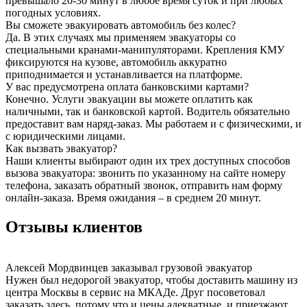
превышало 20-30 минут в любое время суток и при любых
погодных условиях.
Вы сможете эвакуировать автомобиль без колес?
Да. В этих случаях мы применяем эвакуаторы со
специальными кранами-манипуляторами. Крепления КМУ
фиксируются на кузове, автомобиль аккуратно
приподнимается и устанавливается на платформе.
У вас предусмотрена оплата банковскими картами?
Конечно. Услуги эвакуации вы можете оплатить как
наличными, так и банковской картой. Водитель обязательно
предоставит вам наряд-заказ. Мы работаем и с физическими, и
с юридическими лицами.
Как вызвать эвакуатор?
Наши клиенты выбирают один их трех доступных способов
вызова эвакуатора: звонить по указанному на сайте номеру
телефона, заказать обратный звонок, отправить нам форму
онлайн-заказа. Время ожидания – в среднем 20 минут.
Отзывы клиентов
Алексей Мордвинцев
заказывал грузовой эвакуатор
Нужен был недорогой эвакуатор, чтобы доставить машину из
центра Москвы в сервис на МКАДе. Друг посоветовал
заказать здесь, потому что и цены адекватные, и приезжают