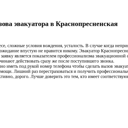
ова эвакуатора в Краснопресненская
лесе, сложные условия вождения, усталость. В случае когда неп
ожидание впустую не нравится никому. Эвакуатор Краснопреснен
а заявку является показателем профессионализма эвакуационной 
чинают действовать сразу же после поступившего звонка.
о иметь под рукой номер телефона чтобы сделать вызов эвакуа
омощи. Лишний раз перестраховаться и получить профессиональ
ивно, дорого. Лучше доверить это тем, кто имеет соответствую