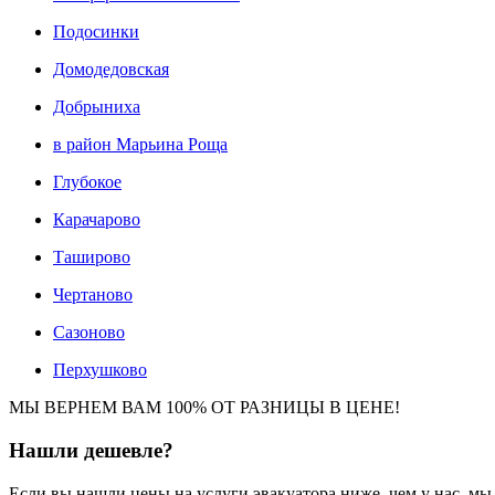
Подосинки
Домодедовская
Добрыниха
в район Марьина Роща
Глубокое
Карачарово
Таширово
Чертаново
Сазоново
Перхушково
МЫ ВЕРНЕМ ВАМ 100% ОТ РАЗНИЦЫ В ЦЕНЕ!
Нашли
дешевле?
Если вы нашли цены на услуги эвакуатора ниже, чем у нас, м