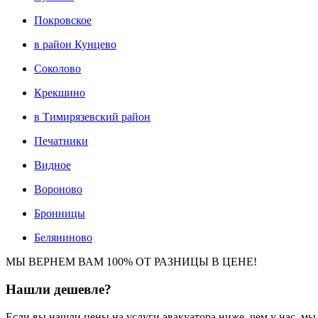
Покровское
в район Кунцево
Соколово
Крекшино
в Тимирязевский район
Печатники
Видное
Вороново
Бронницы
Беляниново
МЫ ВЕРНЕМ ВАМ 100% ОТ РАЗНИЦЫ В ЦЕНЕ!
Нашли
дешевле?
Если вы нашли цены на услуги эвакуатора ниже, чем у нас, м