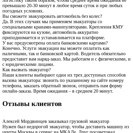
логистику таким образом, чтобы среднее время ожидания не
превышало 20-30 минут в любое время суток и при любых
погодных условиях.
Вы сможете эвакуировать автомобиль без колес?
Да. В этих случаях мы применяем эвакуаторы со
специальными кранами-манипуляторами. Крепления КМУ
фиксируются на кузове, автомобиль аккуратно
приподнимается и устанавливается на платформе.
У вас предусмотрена оплата банковскими картами?
Конечно. Услуги эвакуации вы можете оплатить как
наличными, так и банковской картой. Водитель обязательно
предоставит вам наряд-заказ. Мы работаем и с физическими, и
с юридическими лицами.
Как вызвать эвакуатор?
Наши клиенты выбирают один их трех доступных способов
вызова эвакуатора: звонить по указанному на сайте номеру
телефона, заказать обратный звонок, отправить нам форму
онлайн-заказа. Время ожидания – в среднем 20 минут.
Отзывы клиентов
Алексей Мордвинцев
заказывал грузовой эвакуатор
Нужен был недорогой эвакуатор, чтобы доставить машину из
центра Москвы в сервис на МКАДе. Друг посоветовал