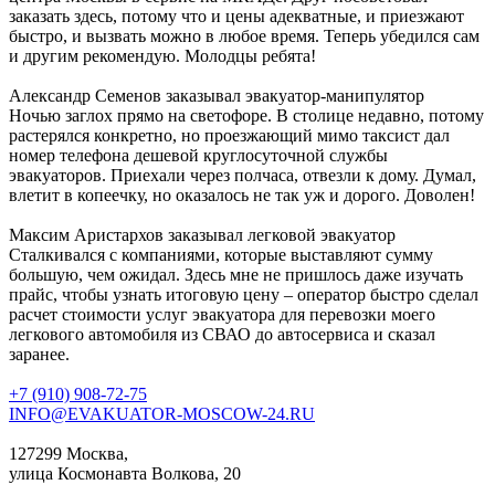
заказать здесь, потому что и цены адекватные, и приезжают
быстро, и вызвать можно в любое время. Теперь убедился сам
и другим рекомендую. Молодцы ребята!
Александр Семенов
заказывал эвакуатор-манипулятор
Ночью заглох прямо на светофоре. В столице недавно, потому
растерялся конкретно, но проезжающий мимо таксист дал
номер телефона дешевой круглосуточной службы
эвакуаторов. Приехали через полчаса, отвезли к дому. Думал,
влетит в копеечку, но оказалось не так уж и дорого. Доволен!
Максим Аристархов
заказывал легковой эвакуатор
Сталкивался с компаниями, которые выставляют сумму
большую, чем ожидал. Здесь мне не пришлось даже изучать
прайс, чтобы узнать итоговую цену – оператор быстро сделал
расчет стоимости услуг эвакуатора для перевозки моего
легкового автомобиля из СВАО до автосервиса и сказал
заранее.
+7 (910) 908-72-75
INFO@EVAKUATOR-MOSCOW-24.RU
127299 Москва,
улица Космонавта Волкова, 20