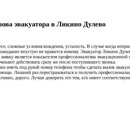
ова эвакуатора в Ликино Дулево
лесе, сложные условия вождения, усталость. В случае когда неп
ожидание впустую не нравится никому. Эвакуатор Ликино Дулево
а заявку является показателем профессионализма эвакуационной 
чинают действовать сразу же после поступившего звонка.
о иметь под рукой номер телефона чтобы сделать вызов эвакуа
омощи. Лишний раз перестраховаться и получить профессиональ
ивно, дорого. Лучше доверить это тем, кто имеет соответствую