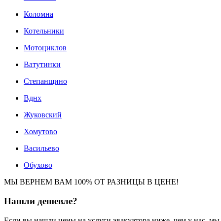
Коломна
Котельники
Мотоциклов
Ватутинки
Степанщино
Вднх
Жуковский
Хомутово
Васильево
Обухово
МЫ ВЕРНЕМ ВАМ 100% ОТ РАЗНИЦЫ В ЦЕНЕ!
Нашли
дешевле?
Если вы нашли цены на услуги эвакуатора ниже, чем у нас, м