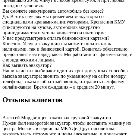
превышало 20-30 минут в любое время суток и при любых
погодных условиях.
Вы сможете эвакуировать автомобиль без колес?
Да. В этих случаях мы применяем эвакуаторы со
специальными кранами-манипуляторами. Крепления КМУ
фиксируются на кузове, автомобиль аккуратно
приподнимается и устанавливается на платформе.
У вас предусмотрена оплата банковскими картами?
Конечно. Услуги эвакуации вы можете оплатить как
наличными, так и банковской картой. Водитель обязательно
предоставит вам наряд-заказ. Мы работаем и с физическими, и
с юридическими лицами.
Как вызвать эвакуатор?
Наши клиенты выбирают один их трех доступных способов
вызова эвакуатора: звонить по указанному на сайте номеру
телефона, заказать обратный звонок, отправить нам форму
онлайн-заказа. Время ожидания – в среднем 20 минут.
Отзывы клиентов
Алексей Мордвинцев
заказывал грузовой эвакуатор
Нужен был недорогой эвакуатор, чтобы доставить машину из
центра Москвы в сервис на МКАДе. Друг посоветовал
заказать здесь, потому что и цены адекватные, и приезжают