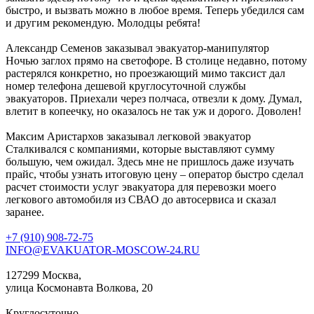
быстро, и вызвать можно в любое время. Теперь убедился сам
и другим рекомендую. Молодцы ребята!
Александр Семенов
заказывал эвакуатор-манипулятор
Ночью заглох прямо на светофоре. В столице недавно, потому
растерялся конкретно, но проезжающий мимо таксист дал
номер телефона дешевой круглосуточной службы
эвакуаторов. Приехали через полчаса, отвезли к дому. Думал,
влетит в копеечку, но оказалось не так уж и дорого. Доволен!
Максим Аристархов
заказывал легковой эвакуатор
Сталкивался с компаниями, которые выставляют сумму
большую, чем ожидал. Здесь мне не пришлось даже изучать
прайс, чтобы узнать итоговую цену – оператор быстро сделал
расчет стоимости услуг эвакуатора для перевозки моего
легкового автомобиля из СВАО до автосервиса и сказал
заранее.
+7 (910) 908-72-75
INFO@EVAKUATOR-MOSCOW-24.RU
127299 Москва,
улица Космонавта Волкова, 20
Круглосуточно