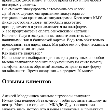
превышало 20-30 минут в любое время суток и при любых
погодных условиях.
Вы сможете эвакуировать автомобиль без колес?
Да. В этих случаях мы применяем эвакуаторы со
специальными кранами-манипуляторами. Крепления КМУ
фиксируются на кузове, автомобиль аккуратно
приподнимается и устанавливается на платформе.
У вас предусмотрена оплата банковскими картами?
Конечно. Услуги эвакуации вы можете оплатить как
наличными, так и банковской картой. Водитель обязательно
предоставит вам наряд-заказ. Мы работаем и с физическими, и
с юридическими лицами.
Как вызвать эвакуатор?
Наши клиенты выбирают один их трех доступных способов
вызова эвакуатора: звонить по указанному на сайте номеру
телефона, заказать обратный звонок, отправить нам форму
онлайн-заказа. Время ожидания – в среднем 20 минут.
Отзывы клиентов
Алексей Мордвинцев
заказывал грузовой эвакуатор
Нужен был недорогой эвакуатор, чтобы доставить машину из
центра Москвы в сервис на МКАДе. Друг посоветовал
заказать здесь, потому что и цены адекватные, и приезжают