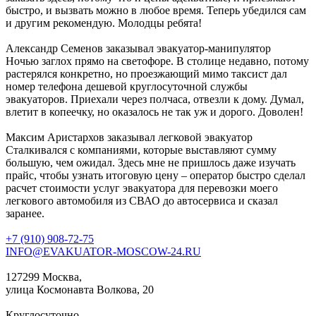
быстро, и вызвать можно в любое время. Теперь убедился сам
и другим рекомендую. Молодцы ребята!
Александр Семенов
заказывал эвакуатор-манипулятор
Ночью заглох прямо на светофоре. В столице недавно, потому
растерялся конкретно, но проезжающий мимо таксист дал
номер телефона дешевой круглосуточной службы
эвакуаторов. Приехали через полчаса, отвезли к дому. Думал,
влетит в копеечку, но оказалось не так уж и дорого. Доволен!
Максим Аристархов
заказывал легковой эвакуатор
Сталкивался с компаниями, которые выставляют сумму
большую, чем ожидал. Здесь мне не пришлось даже изучать
прайс, чтобы узнать итоговую цену – оператор быстро сделал
расчет стоимости услуг эвакуатора для перевозки моего
легкового автомобиля из СВАО до автосервиса и сказал
заранее.
+7 (910) 908-72-75
INFO@EVAKUATOR-MOSCOW-24.RU
127299 Москва,
улица Космонавта Волкова, 20
Круглосуточно