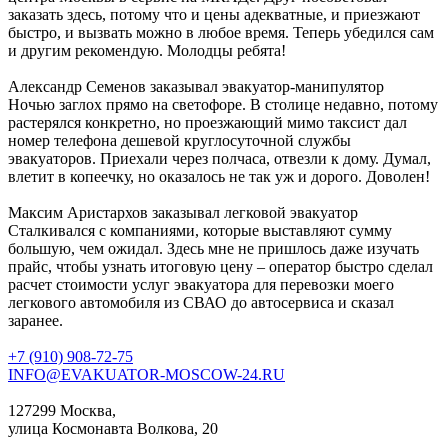
заказать здесь, потому что и цены адекватные, и приезжают
быстро, и вызвать можно в любое время. Теперь убедился сам
и другим рекомендую. Молодцы ребята!
Александр Семенов
заказывал эвакуатор-манипулятор
Ночью заглох прямо на светофоре. В столице недавно, потому
растерялся конкретно, но проезжающий мимо таксист дал
номер телефона дешевой круглосуточной службы
эвакуаторов. Приехали через полчаса, отвезли к дому. Думал,
влетит в копеечку, но оказалось не так уж и дорого. Доволен!
Максим Аристархов
заказывал легковой эвакуатор
Сталкивался с компаниями, которые выставляют сумму
большую, чем ожидал. Здесь мне не пришлось даже изучать
прайс, чтобы узнать итоговую цену – оператор быстро сделал
расчет стоимости услуг эвакуатора для перевозки моего
легкового автомобиля из СВАО до автосервиса и сказал
заранее.
+7 (910) 908-72-75
INFO@EVAKUATOR-MOSCOW-24.RU
127299 Москва,
улица Космонавта Волкова, 20