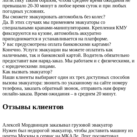
логистику таким образом, чтобы среднее время ожидания не
превышало 20-30 минут в любое время суток и при любых
погодных условиях.
Вы сможете эвакуировать автомобиль без колес?
Да. В этих случаях мы применяем эвакуаторы со
специальными кранами-манипуляторами. Крепления КМУ
фиксируются на кузове, автомобиль аккуратно
приподнимается и устанавливается на платформе.
У вас предусмотрена оплата банковскими картами?
Конечно. Услуги эвакуации вы можете оплатить как
наличными, так и банковской картой. Водитель обязательно
предоставит вам наряд-заказ. Мы работаем и с физическими, и
с юридическими лицами.
Как вызвать эвакуатор?
Наши клиенты выбирают один их трех доступных способов
вызова эвакуатора: звонить по указанному на сайте номеру
телефона, заказать обратный звонок, отправить нам форму
онлайн-заказа. Время ожидания – в среднем 20 минут.
Отзывы клиентов
Алексей Мордвинцев
заказывал грузовой эвакуатор
Нужен был недорогой эвакуатор, чтобы доставить машину из
центра Москвы в сервис на МКАДе. Друг посоветовал