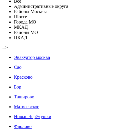
Все
Административные округа
Районы Москвы
Шоссе
Города МО
МКАД
Районы МО
ЦКАД
-->
Эвакуатор москва
Сао
Красково
Бор
Таширово
Матвеевское
Новые Черёмушки
Фролово