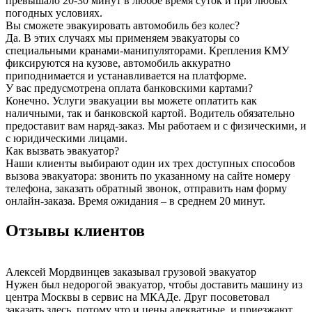
превышало 20-30 минут в любое время суток и при любых
погодных условиях.
Вы сможете эвакуировать автомобиль без колес?
Да. В этих случаях мы применяем эвакуаторы со
специальными кранами-манипуляторами. Крепления КМУ
фиксируются на кузове, автомобиль аккуратно
приподнимается и устанавливается на платформе.
У вас предусмотрена оплата банковскими картами?
Конечно. Услуги эвакуации вы можете оплатить как
наличными, так и банковской картой. Водитель обязательно
предоставит вам наряд-заказ. Мы работаем и с физическими, и
с юридическими лицами.
Как вызвать эвакуатор?
Наши клиенты выбирают один их трех доступных способов
вызова эвакуатора: звонить по указанному на сайте номеру
телефона, заказать обратный звонок, отправить нам форму
онлайн-заказа. Время ожидания – в среднем 20 минут.
Отзывы клиентов
Алексей Мордвинцев
заказывал грузовой эвакуатор
Нужен был недорогой эвакуатор, чтобы доставить машину из
центра Москвы в сервис на МКАДе. Друг посоветовал
заказать здесь, потому что и цены адекватные, и приезжают