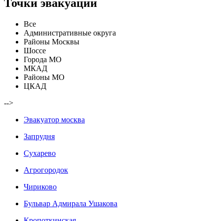
Точки эвакуации
Все
Административные округа
Районы Москвы
Шоссе
Города МО
МКАД
Районы МО
ЦКАД
-->
Эвакуатор москва
Запрудня
Сухарево
Агрогородок
Чириково
Бульвар Адмирала Ушакова
Кропоткинская