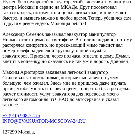
Нужен был недорогой эвакуатор, чтобы доставить машину из
центра Москвы в сервис на МКАДе. Друг посоветовал
заказать здесь, потому что и цены адекватные, и приезжают
быстро, и вызвать можно в любое время. Теперь убедился сам
и другим рекомендую. Молодцы ребята!
Александр Семенов
заказывал эвакуатор-манипулятор
Ночью заглох прямо на светофоре. В столице недавно, потому
растерялся конкретно, но проезжающий мимо таксист дал
номер телефона дешевой круглосуточной службы
эвакуаторов. Приехали через полчаса, отвезли к дому. Думал,
влетит в копеечку, но оказалось не так уж и дорого. Доволен!
Максим Аристархов
заказывал легковой эвакуатор
Сталкивался с компаниями, которые выставляют сумму
большую, чем ожидал. Здесь мне не пришлось даже изучать
прайс, чтобы узнать итоговую цену – оператор быстро сделал
расчет стоимости услуг эвакуатора для перевозки моего
легкового автомобиля из СВАО до автосервиса и сказал
заранее.
+7 (910) 908-72-75
INFO@EVAKUATOR-MOSCOW-24.RU
127299 Москва,