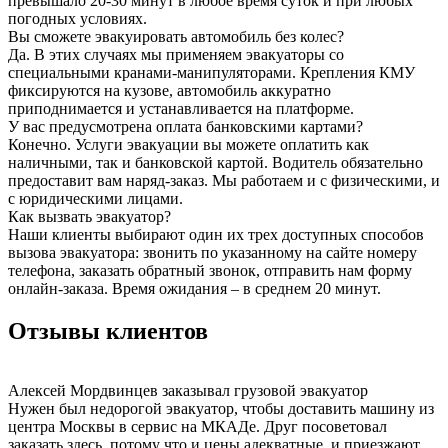
превышало 20-30 минут в любое время суток и при любых
погодных условиях.
Вы сможете эвакуировать автомобиль без колес?
Да. В этих случаях мы применяем эвакуаторы со
специальными кранами-манипуляторами. Крепления КМУ
фиксируются на кузове, автомобиль аккуратно
приподнимается и устанавливается на платформе.
У вас предусмотрена оплата банковскими картами?
Конечно. Услуги эвакуации вы можете оплатить как
наличными, так и банковской картой. Водитель обязательно
предоставит вам наряд-заказ. Мы работаем и с физическими, и
с юридическими лицами.
Как вызвать эвакуатор?
Наши клиенты выбирают один их трех доступных способов
вызова эвакуатора: звонить по указанному на сайте номеру
телефона, заказать обратный звонок, отправить нам форму
онлайн-заказа. Время ожидания – в среднем 20 минут.
Отзывы клиентов
Алексей Мордвинцев
заказывал грузовой эвакуатор
Нужен был недорогой эвакуатор, чтобы доставить машину из
центра Москвы в сервис на МКАДе. Друг посоветовал
заказать здесь, потому что и цены адекватные, и приезжают