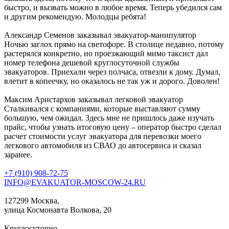
быстро, и вызвать можно в любое время. Теперь убедился сам
и другим рекомендую. Молодцы ребята!
Александр Семенов
заказывал эвакуатор-манипулятор
Ночью заглох прямо на светофоре. В столице недавно, потому
растерялся конкретно, но проезжающий мимо таксист дал
номер телефона дешевой круглосуточной службы
эвакуаторов. Приехали через полчаса, отвезли к дому. Думал,
влетит в копеечку, но оказалось не так уж и дорого. Доволен!
Максим Аристархов
заказывал легковой эвакуатор
Сталкивался с компаниями, которые выставляют сумму
большую, чем ожидал. Здесь мне не пришлось даже изучать
прайс, чтобы узнать итоговую цену – оператор быстро сделал
расчет стоимости услуг эвакуатора для перевозки моего
легкового автомобиля из СВАО до автосервиса и сказал
заранее.
+7 (910) 908-72-75
INFO@EVAKUATOR-MOSCOW-24.RU
127299 Москва,
улица Космонавта Волкова, 20
Круглосуточно