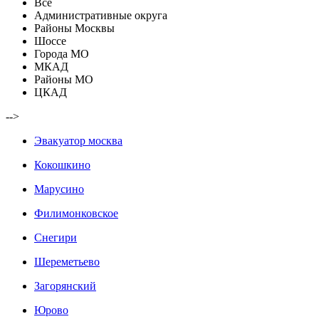
Все
Административные округа
Районы Москвы
Шоссе
Города МО
МКАД
Районы МО
ЦКАД
-->
Эвакуатор москва
Кокошкино
Марусино
Филимонковское
Снегири
Шереметьево
Загорянский
Юрово