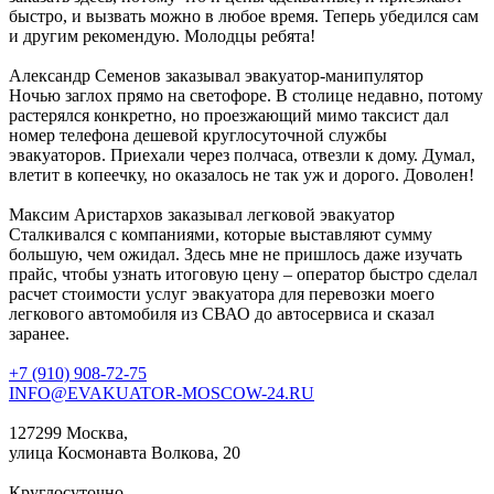
быстро, и вызвать можно в любое время. Теперь убедился сам
и другим рекомендую. Молодцы ребята!
Александр Семенов
заказывал эвакуатор-манипулятор
Ночью заглох прямо на светофоре. В столице недавно, потому
растерялся конкретно, но проезжающий мимо таксист дал
номер телефона дешевой круглосуточной службы
эвакуаторов. Приехали через полчаса, отвезли к дому. Думал,
влетит в копеечку, но оказалось не так уж и дорого. Доволен!
Максим Аристархов
заказывал легковой эвакуатор
Сталкивался с компаниями, которые выставляют сумму
большую, чем ожидал. Здесь мне не пришлось даже изучать
прайс, чтобы узнать итоговую цену – оператор быстро сделал
расчет стоимости услуг эвакуатора для перевозки моего
легкового автомобиля из СВАО до автосервиса и сказал
заранее.
+7 (910) 908-72-75
INFO@EVAKUATOR-MOSCOW-24.RU
127299 Москва,
улица Космонавта Волкова, 20
Круглосуточно