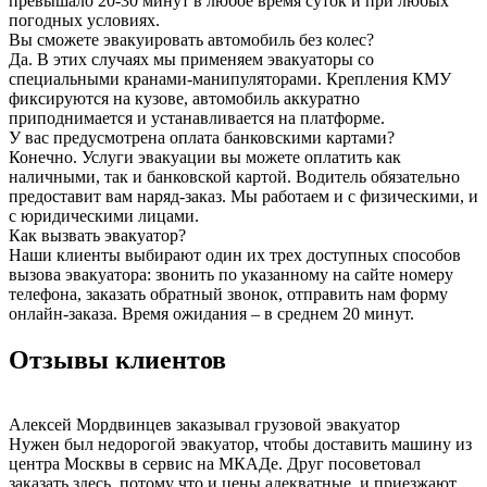
превышало 20-30 минут в любое время суток и при любых
погодных условиях.
Вы сможете эвакуировать автомобиль без колес?
Да. В этих случаях мы применяем эвакуаторы со
специальными кранами-манипуляторами. Крепления КМУ
фиксируются на кузове, автомобиль аккуратно
приподнимается и устанавливается на платформе.
У вас предусмотрена оплата банковскими картами?
Конечно. Услуги эвакуации вы можете оплатить как
наличными, так и банковской картой. Водитель обязательно
предоставит вам наряд-заказ. Мы работаем и с физическими, и
с юридическими лицами.
Как вызвать эвакуатор?
Наши клиенты выбирают один их трех доступных способов
вызова эвакуатора: звонить по указанному на сайте номеру
телефона, заказать обратный звонок, отправить нам форму
онлайн-заказа. Время ожидания – в среднем 20 минут.
Отзывы клиентов
Алексей Мордвинцев
заказывал грузовой эвакуатор
Нужен был недорогой эвакуатор, чтобы доставить машину из
центра Москвы в сервис на МКАДе. Друг посоветовал
заказать здесь, потому что и цены адекватные, и приезжают