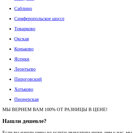
Саблино
Симферопольское шоссе
Товарково
Окская
Коньково
Ясенки
Леонтьево
Пироговский
Хотьково
Пионерская
МЫ ВЕРНЕМ ВАМ 100% ОТ РАЗНИЦЫ В ЦЕНЕ!
Нашли
дешевле?
Если вы нашли цены на услуги эвакуатора ниже, чем у нас, м