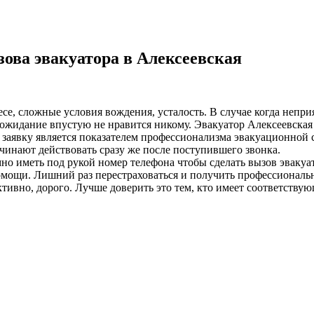
ова эвакуатора в Алексеевская
лесе, сложные условия вождения, усталость. В случае когда неп
жидание впустую не нравится никому. Эвакуатор Алексеевская с
а заявку является показателем профессионализма эвакуационной 
чинают действовать сразу же после поступившего звонка.
о иметь под рукой номер телефона чтобы сделать вызов эвакуат
омощи. Лишний раз перестраховаться и получить профессиональ
ивно, дорого. Лучше доверить это тем, кто имеет соответствую