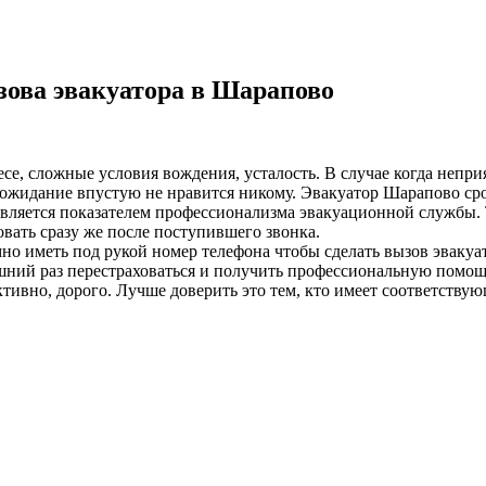
зова эвакуатора в Шарапово
лесе, сложные условия вождения, усталость. В случае когда неп
ожидание впустую не нравится никому. Эвакуатор Шарапово сроч
 является показателем профессионализма эвакуационной службы. 
вать сразу же после поступившего звонка.
о иметь под рукой номер телефона чтобы сделать вызов эвакуа
ний раз перестраховаться и получить профессиональную помощь
ивно, дорого. Лучше доверить это тем, кто имеет соответствую