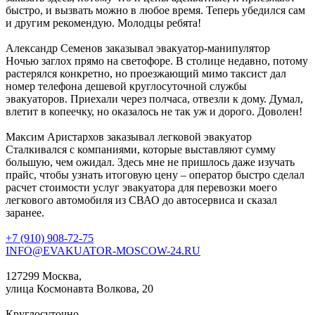
быстро, и вызвать можно в любое время. Теперь убедился сам
и другим рекомендую. Молодцы ребята!
Александр Семенов
заказывал эвакуатор-манипулятор
Ночью заглох прямо на светофоре. В столице недавно, потому
растерялся конкретно, но проезжающий мимо таксист дал
номер телефона дешевой круглосуточной службы
эвакуаторов. Приехали через полчаса, отвезли к дому. Думал,
влетит в копеечку, но оказалось не так уж и дорого. Доволен!
Максим Аристархов
заказывал легковой эвакуатор
Сталкивался с компаниями, которые выставляют сумму
большую, чем ожидал. Здесь мне не пришлось даже изучать
прайс, чтобы узнать итоговую цену – оператор быстро сделал
расчет стоимости услуг эвакуатора для перевозки моего
легкового автомобиля из СВАО до автосервиса и сказал
заранее.
+7 (910) 908-72-75
INFO@EVAKUATOR-MOSCOW-24.RU
127299 Москва,
улица Космонавта Волкова, 20
Круглосуточно