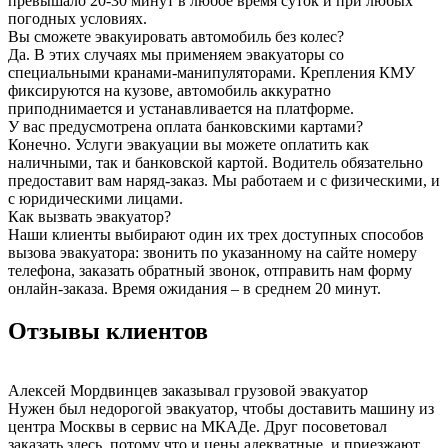
превышало 20-30 минут в любое время суток и при любых
погодных условиях.
Вы сможете эвакуировать автомобиль без колес?
Да. В этих случаях мы применяем эвакуаторы со
специальными кранами-манипуляторами. Крепления КМУ
фиксируются на кузове, автомобиль аккуратно
приподнимается и устанавливается на платформе.
У вас предусмотрена оплата банковскими картами?
Конечно. Услуги эвакуации вы можете оплатить как
наличными, так и банковской картой. Водитель обязательно
предоставит вам наряд-заказ. Мы работаем и с физическими, и
с юридическими лицами.
Как вызвать эвакуатор?
Наши клиенты выбирают один их трех доступных способов
вызова эвакуатора: звонить по указанному на сайте номеру
телефона, заказать обратный звонок, отправить нам форму
онлайн-заказа. Время ожидания – в среднем 20 минут.
Отзывы клиентов
Алексей Мордвинцев
заказывал грузовой эвакуатор
Нужен был недорогой эвакуатор, чтобы доставить машину из
центра Москвы в сервис на МКАДе. Друг посоветовал
заказать здесь, потому что и цены адекватные, и приезжают