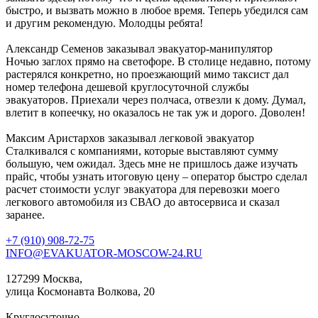
быстро, и вызвать можно в любое время. Теперь убедился сам
и другим рекомендую. Молодцы ребята!
Александр Семенов
заказывал эвакуатор-манипулятор
Ночью заглох прямо на светофоре. В столице недавно, потому
растерялся конкретно, но проезжающий мимо таксист дал
номер телефона дешевой круглосуточной службы
эвакуаторов. Приехали через полчаса, отвезли к дому. Думал,
влетит в копеечку, но оказалось не так уж и дорого. Доволен!
Максим Аристархов
заказывал легковой эвакуатор
Сталкивался с компаниями, которые выставляют сумму
большую, чем ожидал. Здесь мне не пришлось даже изучать
прайс, чтобы узнать итоговую цену – оператор быстро сделал
расчет стоимости услуг эвакуатора для перевозки моего
легкового автомобиля из СВАО до автосервиса и сказал
заранее.
+7 (910) 908-72-75
INFO@EVAKUATOR-MOSCOW-24.RU
127299 Москва,
улица Космонавта Волкова, 20
Круглосуточно