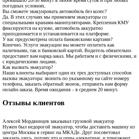
превышало 20-30 минут в любое время суток и при любых
погодных условиях.
Вы сможете эвакуировать автомобиль без колес?
Да. В этих случаях мы применяем эвакуаторы со
специальными кранами-манипуляторами. Крепления КМУ
фиксируются на кузове, автомобиль аккуратно
приподнимается и устанавливается на платформе.
У вас предусмотрена оплата банковскими картами?
Конечно. Услуги эвакуации вы можете оплатить как
наличными, так и банковской картой. Водитель обязательно
предоставит вам наряд-заказ. Мы работаем и с физическими, и
с юридическими лицами.
Как вызвать эвакуатор?
Наши клиенты выбирают один их трех доступных способов
вызова эвакуатора: звонить по указанному на сайте номеру
телефона, заказать обратный звонок, отправить нам форму
онлайн-заказа. Время ожидания – в среднем 20 минут.
Отзывы клиентов
Алексей Мордвинцев
заказывал грузовой эвакуатор
Нужен был недорогой эвакуатор, чтобы доставить машину из
центра Москвы в сервис на МКАДе. Друг посоветовал
заказать здесь, потому что и цены адекватные, и приезжают