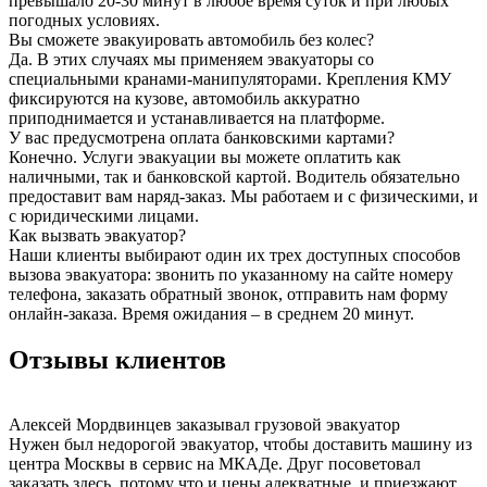
превышало 20-30 минут в любое время суток и при любых
погодных условиях.
Вы сможете эвакуировать автомобиль без колес?
Да. В этих случаях мы применяем эвакуаторы со
специальными кранами-манипуляторами. Крепления КМУ
фиксируются на кузове, автомобиль аккуратно
приподнимается и устанавливается на платформе.
У вас предусмотрена оплата банковскими картами?
Конечно. Услуги эвакуации вы можете оплатить как
наличными, так и банковской картой. Водитель обязательно
предоставит вам наряд-заказ. Мы работаем и с физическими, и
с юридическими лицами.
Как вызвать эвакуатор?
Наши клиенты выбирают один их трех доступных способов
вызова эвакуатора: звонить по указанному на сайте номеру
телефона, заказать обратный звонок, отправить нам форму
онлайн-заказа. Время ожидания – в среднем 20 минут.
Отзывы клиентов
Алексей Мордвинцев
заказывал грузовой эвакуатор
Нужен был недорогой эвакуатор, чтобы доставить машину из
центра Москвы в сервис на МКАДе. Друг посоветовал
заказать здесь, потому что и цены адекватные, и приезжают