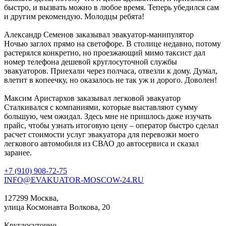
быстро, и вызвать можно в любое время. Теперь убедился сам
и другим рекомендую. Молодцы ребята!
Александр Семенов
заказывал эвакуатор-манипулятор
Ночью заглох прямо на светофоре. В столице недавно, потому
растерялся конкретно, но проезжающий мимо таксист дал
номер телефона дешевой круглосуточной службы
эвакуаторов. Приехали через полчаса, отвезли к дому. Думал,
влетит в копеечку, но оказалось не так уж и дорого. Доволен!
Максим Аристархов
заказывал легковой эвакуатор
Сталкивался с компаниями, которые выставляют сумму
большую, чем ожидал. Здесь мне не пришлось даже изучать
прайс, чтобы узнать итоговую цену – оператор быстро сделал
расчет стоимости услуг эвакуатора для перевозки моего
легкового автомобиля из СВАО до автосервиса и сказал
заранее.
+7 (910) 908-72-75
INFO@EVAKUATOR-MOSCOW-24.RU
127299 Москва,
улица Космонавта Волкова, 20
Круглосуточно