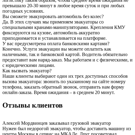
логистику таким образом, чтобы среднее время ожидания не
превышало 20-30 минут в любое время суток и при любых
погодных условиях.
Вы сможете эвакуировать автомобиль без колес?
Да. В этих случаях мы применяем эвакуаторы со
специальными кранами-манипуляторами. Крепления КМУ
фиксируются на кузове, автомобиль аккуратно
приподнимается и устанавливается на платформе.
У вас предусмотрена оплата банковскими картами?
Конечно. Услуги эвакуации вы можете оплатить как
наличными, так и банковской картой. Водитель обязательно
предоставит вам наряд-заказ. Мы работаем и с физическими, и
с юридическими лицами.
Как вызвать эвакуатор?
Наши клиенты выбирают один их трех доступных способов
вызова эвакуатора: звонить по указанному на сайте номеру
телефона, заказать обратный звонок, отправить нам форму
онлайн-заказа. Время ожидания – в среднем 20 минут.
Отзывы клиентов
Алексей Мордвинцев
заказывал грузовой эвакуатор
Нужен был недорогой эвакуатор, чтобы доставить машину из
центра Москвы в сервис на МКАДе. Друг посоветовал