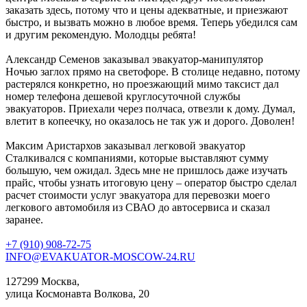
заказать здесь, потому что и цены адекватные, и приезжают
быстро, и вызвать можно в любое время. Теперь убедился сам
и другим рекомендую. Молодцы ребята!
Александр Семенов
заказывал эвакуатор-манипулятор
Ночью заглох прямо на светофоре. В столице недавно, потому
растерялся конкретно, но проезжающий мимо таксист дал
номер телефона дешевой круглосуточной службы
эвакуаторов. Приехали через полчаса, отвезли к дому. Думал,
влетит в копеечку, но оказалось не так уж и дорого. Доволен!
Максим Аристархов
заказывал легковой эвакуатор
Сталкивался с компаниями, которые выставляют сумму
большую, чем ожидал. Здесь мне не пришлось даже изучать
прайс, чтобы узнать итоговую цену – оператор быстро сделал
расчет стоимости услуг эвакуатора для перевозки моего
легкового автомобиля из СВАО до автосервиса и сказал
заранее.
+7 (910) 908-72-75
INFO@EVAKUATOR-MOSCOW-24.RU
127299 Москва,
улица Космонавта Волкова, 20