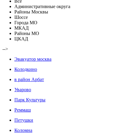
Все
Административные округа
Районы Москвы
Шоссе
Города МО
МКАД
Районы МО
ЦКАД
-->
Эвакуатор москва
Колодкино
в район Арбат
Уварово
Парк Культуры
Реммаш
Петушки
Коломна