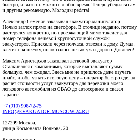
быстро, и вызвать можно в любое время. Теперь убедился сам
и другим рекомендую. Молодцы ребята!
Александр Семенов
заказывал эвакуатор-манипулятор
Ночью заглох прямо на светофоре. В столице недавно, потому
растерялся конкретно, но проезжающий мимо таксист дал
номер телефона дешевой круглосуточной службы
эвакуаторов. Приехали через полчаса, отвезли к дому. Думал,
влетит в копеечку, но оказалось не так уж и дорого. Доволен!
Максим Аристархов
заказывал легковой эвакуатор
Сталкивался с компаниями, которые выставляют сумму
большую, чем ожидал. Здесь мне не пришлось даже изучать
прайс, чтобы узнать итоговую цену – оператор быстро сделал
расчет стоимости услуг эвакуатора для перевозки моего
легкового автомобиля из СВАО до автосервиса и сказал
заранее.
+7 (910) 908-72-75
INFO@EVAKUATOR-MOSCOW-24.RU
127299 Москва,
улица Космонавта Волкова, 20
Круглосуточно