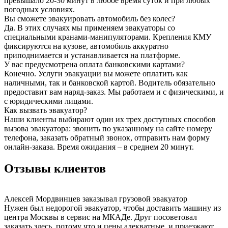
превышало 20-30 минут в любое время суток и при любых
погодных условиях.
Вы сможете эвакуировать автомобиль без колес?
Да. В этих случаях мы применяем эвакуаторы со
специальными кранами-манипуляторами. Крепления КМУ
фиксируются на кузове, автомобиль аккуратно
приподнимается и устанавливается на платформе.
У вас предусмотрена оплата банковскими картами?
Конечно. Услуги эвакуации вы можете оплатить как
наличными, так и банковской картой. Водитель обязательно
предоставит вам наряд-заказ. Мы работаем и с физическими, и
с юридическими лицами.
Как вызвать эвакуатор?
Наши клиенты выбирают один их трех доступных способов
вызова эвакуатора: звонить по указанному на сайте номеру
телефона, заказать обратный звонок, отправить нам форму
онлайн-заказа. Время ожидания – в среднем 20 минут.
Отзывы клиентов
Алексей Мордвинцев
заказывал грузовой эвакуатор
Нужен был недорогой эвакуатор, чтобы доставить машину из
центра Москвы в сервис на МКАДе. Друг посоветовал
заказать здесь, потому что и цены адекватные, и приезжают