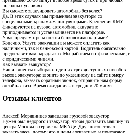
превышало 20-30 минут в любое время суток и при любых
погодных условиях.
Вы сможете эвакуировать автомобиль без колес?
Да. В этих случаях мы применяем эвакуаторы со
специальными кранами-манипуляторами. Крепления КМУ
фиксируются на кузове, автомобиль аккуратно
приподнимается и устанавливается на платформе.
У вас предусмотрена оплата банковскими картами?
Конечно. Услуги эвакуации вы можете оплатить как
наличными, так и банковской картой. Водитель обязательно
предоставит вам наряд-заказ. Мы работаем и с физическими, и
с юридическими лицами.
Как вызвать эвакуатор?
Наши клиенты выбирают один их трех доступных способов
вызова эвакуатора: звонить по указанному на сайте номеру
телефона, заказать обратный звонок, отправить нам форму
онлайн-заказа. Время ожидания – в среднем 20 минут.
Отзывы клиентов
Алексей Мордвинцев
заказывал грузовой эвакуатор
Нужен был недорогой эвакуатор, чтобы доставить машину из
центра Москвы в сервис на МКАДе. Друг посоветовал
заказать здесь, потому что и цены адекватные, и приезжают