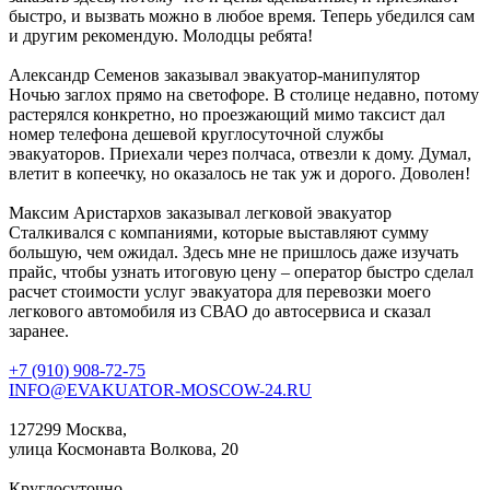
быстро, и вызвать можно в любое время. Теперь убедился сам
и другим рекомендую. Молодцы ребята!
Александр Семенов
заказывал эвакуатор-манипулятор
Ночью заглох прямо на светофоре. В столице недавно, потому
растерялся конкретно, но проезжающий мимо таксист дал
номер телефона дешевой круглосуточной службы
эвакуаторов. Приехали через полчаса, отвезли к дому. Думал,
влетит в копеечку, но оказалось не так уж и дорого. Доволен!
Максим Аристархов
заказывал легковой эвакуатор
Сталкивался с компаниями, которые выставляют сумму
большую, чем ожидал. Здесь мне не пришлось даже изучать
прайс, чтобы узнать итоговую цену – оператор быстро сделал
расчет стоимости услуг эвакуатора для перевозки моего
легкового автомобиля из СВАО до автосервиса и сказал
заранее.
+7 (910) 908-72-75
INFO@EVAKUATOR-MOSCOW-24.RU
127299 Москва,
улица Космонавта Волкова, 20
Круглосуточно