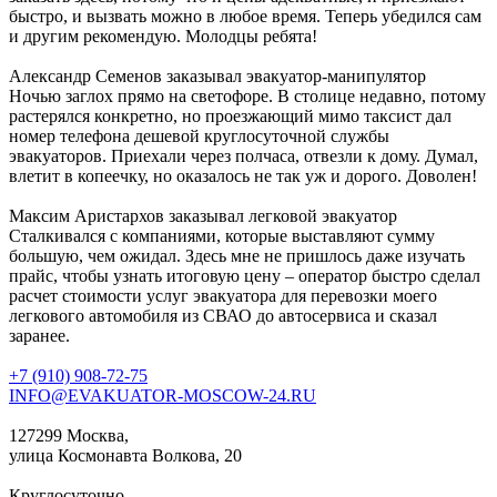
быстро, и вызвать можно в любое время. Теперь убедился сам
и другим рекомендую. Молодцы ребята!
Александр Семенов
заказывал эвакуатор-манипулятор
Ночью заглох прямо на светофоре. В столице недавно, потому
растерялся конкретно, но проезжающий мимо таксист дал
номер телефона дешевой круглосуточной службы
эвакуаторов. Приехали через полчаса, отвезли к дому. Думал,
влетит в копеечку, но оказалось не так уж и дорого. Доволен!
Максим Аристархов
заказывал легковой эвакуатор
Сталкивался с компаниями, которые выставляют сумму
большую, чем ожидал. Здесь мне не пришлось даже изучать
прайс, чтобы узнать итоговую цену – оператор быстро сделал
расчет стоимости услуг эвакуатора для перевозки моего
легкового автомобиля из СВАО до автосервиса и сказал
заранее.
+7 (910) 908-72-75
INFO@EVAKUATOR-MOSCOW-24.RU
127299 Москва,
улица Космонавта Волкова, 20
Круглосуточно