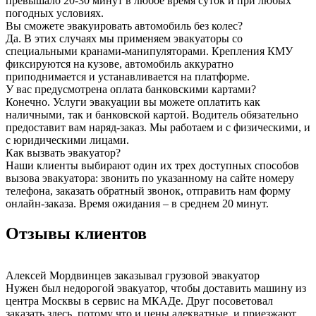
превышало 20-30 минут в любое время суток и при любых
погодных условиях.
Вы сможете эвакуировать автомобиль без колес?
Да. В этих случаях мы применяем эвакуаторы со
специальными кранами-манипуляторами. Крепления КМУ
фиксируются на кузове, автомобиль аккуратно
приподнимается и устанавливается на платформе.
У вас предусмотрена оплата банковскими картами?
Конечно. Услуги эвакуации вы можете оплатить как
наличными, так и банковской картой. Водитель обязательно
предоставит вам наряд-заказ. Мы работаем и с физическими, и
с юридическими лицами.
Как вызвать эвакуатор?
Наши клиенты выбирают один их трех доступных способов
вызова эвакуатора: звонить по указанному на сайте номеру
телефона, заказать обратный звонок, отправить нам форму
онлайн-заказа. Время ожидания – в среднем 20 минут.
Отзывы клиентов
Алексей Мордвинцев
заказывал грузовой эвакуатор
Нужен был недорогой эвакуатор, чтобы доставить машину из
центра Москвы в сервис на МКАДе. Друг посоветовал
заказать здесь, потому что и цены адекватные, и приезжают