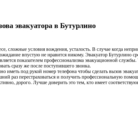
ова эвакуатора в Бутурлино
лесе, сложные условия вождения, усталость. В случае когда неп
ожидание впустую не нравится никому. Эвакуатор Бутурлино сро
 является показателем профессионализма эвакуационной службы. 
вать сразу же после поступившего звонка.
о иметь под рукой номер телефона чтобы сделать вызов эвакуат
ний раз перестраховаться и получить профессиональную помощь
ивно, дорого. Лучше доверить это тем, кто имеет соответствую