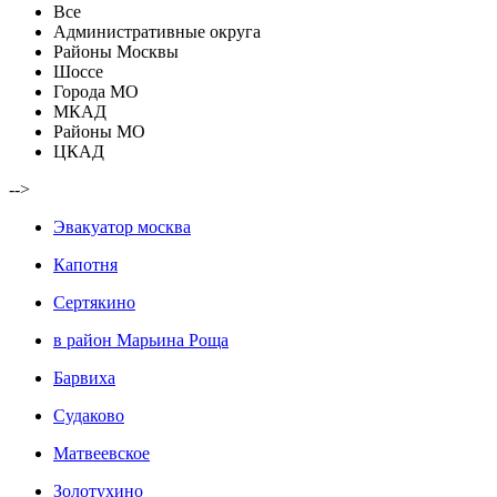
Все
Административные округа
Районы Москвы
Шоссе
Города МО
МКАД
Районы МО
ЦКАД
-->
Эвакуатор москва
Капотня
Сертякино
в район Марьина Роща
Барвиха
Судаково
Матвеевское
Золотухино