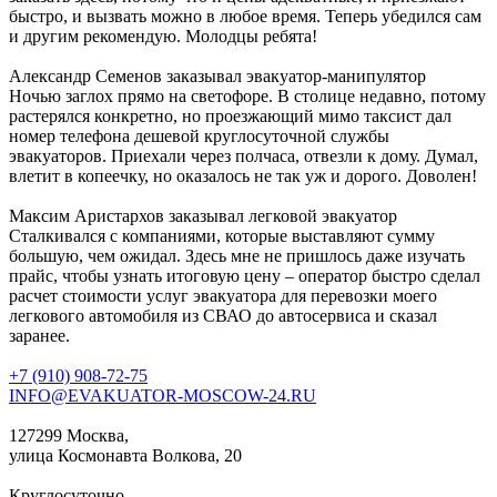
быстро, и вызвать можно в любое время. Теперь убедился сам
и другим рекомендую. Молодцы ребята!
Александр Семенов
заказывал эвакуатор-манипулятор
Ночью заглох прямо на светофоре. В столице недавно, потому
растерялся конкретно, но проезжающий мимо таксист дал
номер телефона дешевой круглосуточной службы
эвакуаторов. Приехали через полчаса, отвезли к дому. Думал,
влетит в копеечку, но оказалось не так уж и дорого. Доволен!
Максим Аристархов
заказывал легковой эвакуатор
Сталкивался с компаниями, которые выставляют сумму
большую, чем ожидал. Здесь мне не пришлось даже изучать
прайс, чтобы узнать итоговую цену – оператор быстро сделал
расчет стоимости услуг эвакуатора для перевозки моего
легкового автомобиля из СВАО до автосервиса и сказал
заранее.
+7 (910) 908-72-75
INFO@EVAKUATOR-MOSCOW-24.RU
127299 Москва,
улица Космонавта Волкова, 20
Круглосуточно