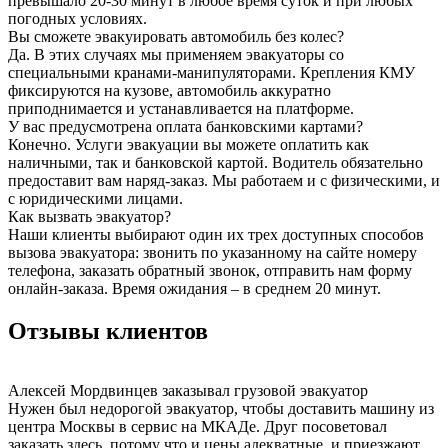
превышало 20-30 минут в любое время суток и при любых
погодных условиях.
Вы сможете эвакуировать автомобиль без колес?
Да. В этих случаях мы применяем эвакуаторы со
специальными кранами-манипуляторами. Крепления КМУ
фиксируются на кузове, автомобиль аккуратно
приподнимается и устанавливается на платформе.
У вас предусмотрена оплата банковскими картами?
Конечно. Услуги эвакуации вы можете оплатить как
наличными, так и банковской картой. Водитель обязательно
предоставит вам наряд-заказ. Мы работаем и с физическими, и
с юридическими лицами.
Как вызвать эвакуатор?
Наши клиенты выбирают один их трех доступных способов
вызова эвакуатора: звонить по указанному на сайте номеру
телефона, заказать обратный звонок, отправить нам форму
онлайн-заказа. Время ожидания – в среднем 20 минут.
Отзывы клиентов
Алексей Мордвинцев
заказывал грузовой эвакуатор
Нужен был недорогой эвакуатор, чтобы доставить машину из
центра Москвы в сервис на МКАДе. Друг посоветовал
заказать здесь, потому что и цены адекватные, и приезжают