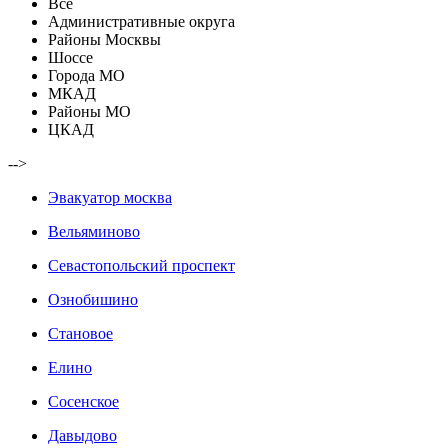
Все
Административные округа
Районы Москвы
Шоссе
Города МО
МКАД
Районы МО
ЦКАД
-->
Эвакуатор москва
Вельяминово
Севастопольский проспект
Ознобишино
Становое
Елино
Сосенское
Давыдово