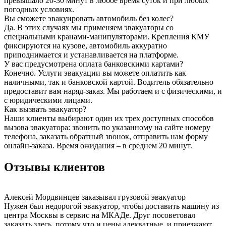
превышало 20-30 минут в любое время суток и при любых
погодных условиях.
Вы сможете эвакуировать автомобиль без колес?
Да. В этих случаях мы применяем эвакуаторы со
специальными кранами-манипуляторами. Крепления КМУ
фиксируются на кузове, автомобиль аккуратно
приподнимается и устанавливается на платформе.
У вас предусмотрена оплата банковскими картами?
Конечно. Услуги эвакуации вы можете оплатить как
наличными, так и банковской картой. Водитель обязательно
предоставит вам наряд-заказ. Мы работаем и с физическими, и
с юридическими лицами.
Как вызвать эвакуатор?
Наши клиенты выбирают один их трех доступных способов
вызова эвакуатора: звонить по указанному на сайте номеру
телефона, заказать обратный звонок, отправить нам форму
онлайн-заказа. Время ожидания – в среднем 20 минут.
Отзывы клиентов
Алексей Мордвинцев
заказывал грузовой эвакуатор
Нужен был недорогой эвакуатор, чтобы доставить машину из
центра Москвы в сервис на МКАДе. Друг посоветовал
заказать здесь, потому что и цены адекватные, и приезжают