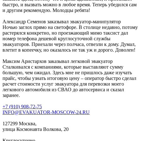
быстро, и вызвать можно в любое время. Теперь убедился сам
и другим рекомендую. Молодцы ребята!
Александр Семенов
заказывал эвакуатор-манипулятор
Ночью заглох прямо на светофоре. В столице недавно, потому
растерялся конкретно, но проезжающий мимо таксист дал
номер телефона дешевой круглосуточной службы
эвакуаторов. Приехали через полчаса, отвезли к дому. Думал,
влетит в копеечку, но оказалось не так уж и дорого. Доволен!
Максим Аристархов
заказывал легковой эвакуатор
Сталкивался с компаниями, которые выставляют сумму
большую, чем ожидал. Здесь мне не пришлось даже изучать
прайс, чтобы узнать итоговую цену – оператор быстро сделал
расчет стоимости услуг эвакуатора для перевозки моего
легкового автомобиля из СВАО до автосервиса и сказал
заранее.
+7 (910) 908-72-75
INFO@EVAKUATOR-MOSCOW-24.RU
127299 Москва,
улица Космонавта Волкова, 20
Круглосуточно