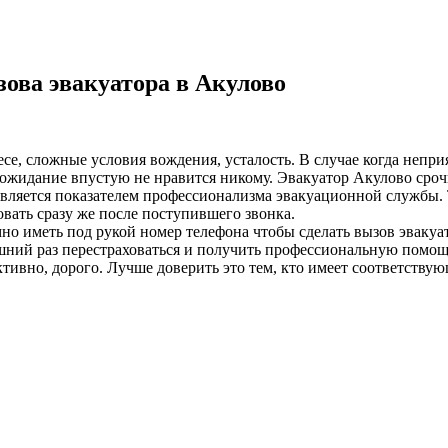
ова эвакуатора в Акулово
лесе, сложные условия вождения, усталость. В случае когда неп
ожидание впустую не нравится никому. Эвакуатор Акулово срочн
 является показателем профессионализма эвакуационной службы. 
вать сразу же после поступившего звонка.
о иметь под рукой номер телефона чтобы сделать вызов эвакуат
ний раз перестраховаться и получить профессиональную помощь
ивно, дорого. Лучше доверить это тем, кто имеет соответствую