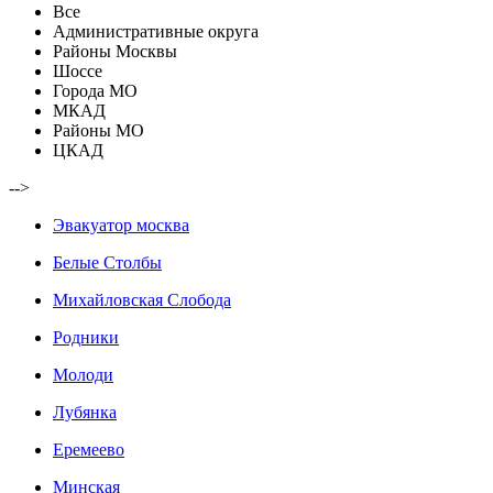
Все
Административные округа
Районы Москвы
Шоссе
Города МО
МКАД
Районы МО
ЦКАД
-->
Эвакуатор москва
Белые Столбы
Михайловская Слобода
Родники
Молоди
Лубянка
Еремеево
Минская