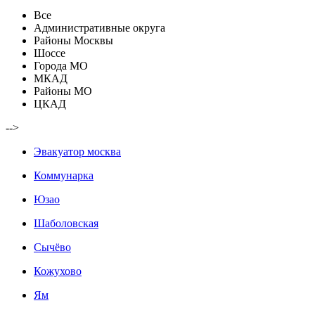
Все
Административные округа
Районы Москвы
Шоссе
Города МО
МКАД
Районы МО
ЦКАД
-->
Эвакуатор москва
Коммунарка
Юзао
Шаболовская
Сычёво
Кожухово
Ям