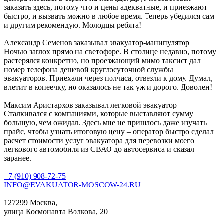
заказать здесь, потому что и цены адекватные, и приезжают
быстро, и вызвать можно в любое время. Теперь убедился сам
и другим рекомендую. Молодцы ребята!
Александр Семенов
заказывал эвакуатор-манипулятор
Ночью заглох прямо на светофоре. В столице недавно, потому
растерялся конкретно, но проезжающий мимо таксист дал
номер телефона дешевой круглосуточной службы
эвакуаторов. Приехали через полчаса, отвезли к дому. Думал,
влетит в копеечку, но оказалось не так уж и дорого. Доволен!
Максим Аристархов
заказывал легковой эвакуатор
Сталкивался с компаниями, которые выставляют сумму
большую, чем ожидал. Здесь мне не пришлось даже изучать
прайс, чтобы узнать итоговую цену – оператор быстро сделал
расчет стоимости услуг эвакуатора для перевозки моего
легкового автомобиля из СВАО до автосервиса и сказал
заранее.
+7 (910) 908-72-75
INFO@EVAKUATOR-MOSCOW-24.RU
127299 Москва,
улица Космонавта Волкова, 20