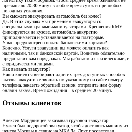
логистику таким образом, чтобы среднее время ожидания не
превышало 20-30 минут в любое время суток и при любых
погодных условиях.
Вы сможете эвакуировать автомобиль без колес?
Да. В этих случаях мы применяем эвакуаторы со
специальными кранами-манипуляторами. Крепления КМУ
фиксируются на кузове, автомобиль аккуратно
приподнимается и устанавливается на платформе.
У вас предусмотрена оплата банковскими картами?
Конечно. Услуги эвакуации вы можете оплатить как
наличными, так и банковской картой. Водитель обязательно
предоставит вам наряд-заказ. Мы работаем и с физическими, и
с юридическими лицами.
Как вызвать эвакуатор?
Наши клиенты выбирают один их трех доступных способов
вызова эвакуатора: звонить по указанному на сайте номеру
телефона, заказать обратный звонок, отправить нам форму
онлайн-заказа. Время ожидания – в среднем 20 минут.
Отзывы клиентов
Алексей Мордвинцев
заказывал грузовой эвакуатор
Нужен был недорогой эвакуатор, чтобы доставить машину из
центра Москвы в сервис на МКАДе. Друг посоветовал