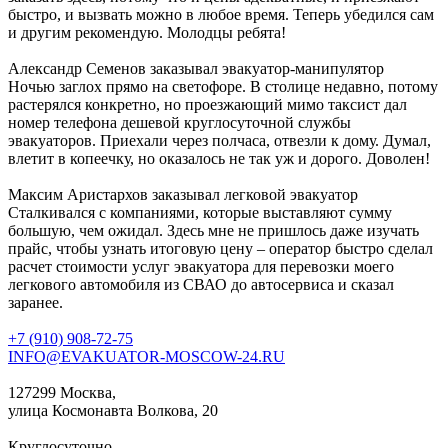
быстро, и вызвать можно в любое время. Теперь убедился сам
и другим рекомендую. Молодцы ребята!
Александр Семенов
заказывал эвакуатор-манипулятор
Ночью заглох прямо на светофоре. В столице недавно, потому
растерялся конкретно, но проезжающий мимо таксист дал
номер телефона дешевой круглосуточной службы
эвакуаторов. Приехали через полчаса, отвезли к дому. Думал,
влетит в копеечку, но оказалось не так уж и дорого. Доволен!
Максим Аристархов
заказывал легковой эвакуатор
Сталкивался с компаниями, которые выставляют сумму
большую, чем ожидал. Здесь мне не пришлось даже изучать
прайс, чтобы узнать итоговую цену – оператор быстро сделал
расчет стоимости услуг эвакуатора для перевозки моего
легкового автомобиля из СВАО до автосервиса и сказал
заранее.
+7 (910) 908-72-75
INFO@EVAKUATOR-MOSCOW-24.RU
127299 Москва,
улица Космонавта Волкова, 20
Круглосуточно