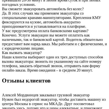
превышало 20-30 минут в любое время суток и при любых
погодных условиях.
Вы сможете эвакуировать автомобиль без колес?
Да. В этих случаях мы применяем эвакуаторы со
специальными кранами-манипуляторами. Крепления КМУ
фиксируются на кузове, автомобиль аккуратно
приподнимается и устанавливается на платформе.
У вас предусмотрена оплата банковскими картами?
Конечно. Услуги эвакуации вы можете оплатить как
наличными, так и банковской картой. Водитель обязательно
предоставит вам наряд-заказ. Мы работаем и с физическими, и
с юридическими лицами.
Как вызвать эвакуатор?
Наши клиенты выбирают один их трех доступных способов
вызова эвакуатора: звонить по указанному на сайте номеру
телефона, заказать обратный звонок, отправить нам форму
онлайн-заказа. Время ожидания – в среднем 20 минут.
Отзывы клиентов
Алексей Мордвинцев
заказывал грузовой эвакуатор
Нужен был недорогой эвакуатор, чтобы доставить машину из
центра Москвы в сервис на МКАДе. Друг посоветовал
заказать здесь, потому что и цены адекватные, и приезжают