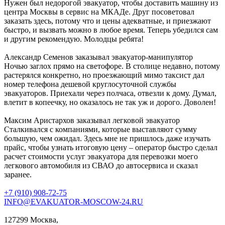
Нужен был недорогой эвакуатор, чтобы доставить машину из
центра Москвы в сервис на МКАДе. Друг посоветовал
заказать здесь, потому что и цены адекватные, и приезжают
быстро, и вызвать можно в любое время. Теперь убедился сам
и другим рекомендую. Молодцы ребята!
Александр Семенов
заказывал эвакуатор-манипулятор
Ночью заглох прямо на светофоре. В столице недавно, потому
растерялся конкретно, но проезжающий мимо таксист дал
номер телефона дешевой круглосуточной службы
эвакуаторов. Приехали через полчаса, отвезли к дому. Думал,
влетит в копеечку, но оказалось не так уж и дорого. Доволен!
Максим Аристархов
заказывал легковой эвакуатор
Сталкивался с компаниями, которые выставляют сумму
большую, чем ожидал. Здесь мне не пришлось даже изучать
прайс, чтобы узнать итоговую цену – оператор быстро сделал
расчет стоимости услуг эвакуатора для перевозки моего
легкового автомобиля из СВАО до автосервиса и сказал
заранее.
+7 (910) 908-72-75
INFO@EVAKUATOR-MOSCOW-24.RU
127299 Москва,