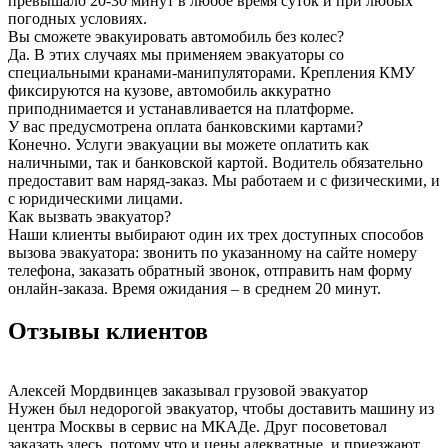
превышало 20-30 минут в любое время суток и при любых
погодных условиях.
Вы сможете эвакуировать автомобиль без колес?
Да. В этих случаях мы применяем эвакуаторы со
специальными кранами-манипуляторами. Крепления КМУ
фиксируются на кузове, автомобиль аккуратно
приподнимается и устанавливается на платформе.
У вас предусмотрена оплата банковскими картами?
Конечно. Услуги эвакуации вы можете оплатить как
наличными, так и банковской картой. Водитель обязательно
предоставит вам наряд-заказ. Мы работаем и с физическими, и
с юридическими лицами.
Как вызвать эвакуатор?
Наши клиенты выбирают один их трех доступных способов
вызова эвакуатора: звонить по указанному на сайте номеру
телефона, заказать обратный звонок, отправить нам форму
онлайн-заказа. Время ожидания – в среднем 20 минут.
Отзывы клиентов
Алексей Мордвинцев
заказывал грузовой эвакуатор
Нужен был недорогой эвакуатор, чтобы доставить машину из
центра Москвы в сервис на МКАДе. Друг посоветовал
заказать здесь, потому что и цены адекватные, и приезжают