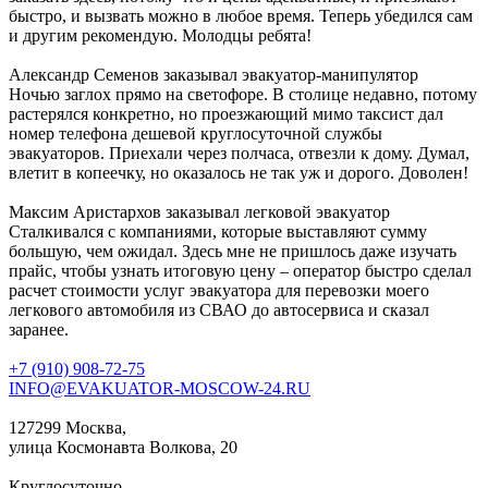
быстро, и вызвать можно в любое время. Теперь убедился сам
и другим рекомендую. Молодцы ребята!
Александр Семенов
заказывал эвакуатор-манипулятор
Ночью заглох прямо на светофоре. В столице недавно, потому
растерялся конкретно, но проезжающий мимо таксист дал
номер телефона дешевой круглосуточной службы
эвакуаторов. Приехали через полчаса, отвезли к дому. Думал,
влетит в копеечку, но оказалось не так уж и дорого. Доволен!
Максим Аристархов
заказывал легковой эвакуатор
Сталкивался с компаниями, которые выставляют сумму
большую, чем ожидал. Здесь мне не пришлось даже изучать
прайс, чтобы узнать итоговую цену – оператор быстро сделал
расчет стоимости услуг эвакуатора для перевозки моего
легкового автомобиля из СВАО до автосервиса и сказал
заранее.
+7 (910) 908-72-75
INFO@EVAKUATOR-MOSCOW-24.RU
127299 Москва,
улица Космонавта Волкова, 20
Круглосуточно