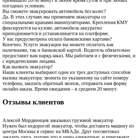
превышало 20-30 минут в любое время суток и при любых
погодных условиях.
Вы сможете эвакуировать автомобиль без колес?
Да. В этих случаях мы применяем эвакуаторы со
специальными кранами-манипуляторами. Крепления КМУ
фиксируются на кузове, автомобиль аккуратно
приподнимается и устанавливается на платформе.
У вас предусмотрена оплата банковскими картами?
Конечно. Услуги эвакуации вы можете оплатить как
наличными, так и банковской картой. Водитель обязательно
предоставит вам наряд-заказ. Мы работаем и с физическими, и
с юридическими лицами.
Как вызвать эвакуатор?
Наши клиенты выбирают один их трех доступных способов
вызова эвакуатора: звонить по указанному на сайте номеру
телефона, заказать обратный звонок, отправить нам форму
онлайн-заказа. Время ожидания – в среднем 20 минут.
Отзывы клиентов
Алексей Мордвинцев
заказывал грузовой эвакуатор
Нужен был недорогой эвакуатор, чтобы доставить машину из
центра Москвы в сервис на МКАДе. Друг посоветовал
заказать здесь, потому что и цены адекватные, и приезжают