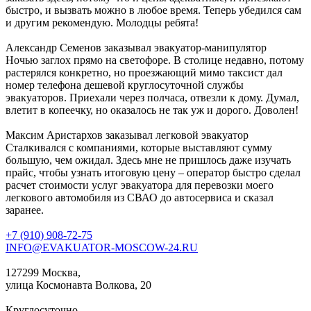
быстро, и вызвать можно в любое время. Теперь убедился сам
и другим рекомендую. Молодцы ребята!
Александр Семенов
заказывал эвакуатор-манипулятор
Ночью заглох прямо на светофоре. В столице недавно, потому
растерялся конкретно, но проезжающий мимо таксист дал
номер телефона дешевой круглосуточной службы
эвакуаторов. Приехали через полчаса, отвезли к дому. Думал,
влетит в копеечку, но оказалось не так уж и дорого. Доволен!
Максим Аристархов
заказывал легковой эвакуатор
Сталкивался с компаниями, которые выставляют сумму
большую, чем ожидал. Здесь мне не пришлось даже изучать
прайс, чтобы узнать итоговую цену – оператор быстро сделал
расчет стоимости услуг эвакуатора для перевозки моего
легкового автомобиля из СВАО до автосервиса и сказал
заранее.
+7 (910) 908-72-75
INFO@EVAKUATOR-MOSCOW-24.RU
127299 Москва,
улица Космонавта Волкова, 20
Круглосуточно