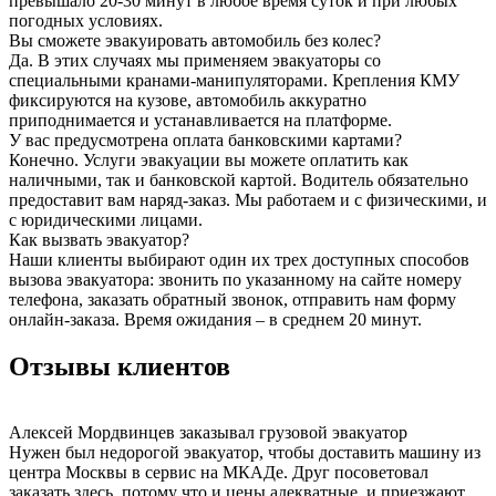
превышало 20-30 минут в любое время суток и при любых
погодных условиях.
Вы сможете эвакуировать автомобиль без колес?
Да. В этих случаях мы применяем эвакуаторы со
специальными кранами-манипуляторами. Крепления КМУ
фиксируются на кузове, автомобиль аккуратно
приподнимается и устанавливается на платформе.
У вас предусмотрена оплата банковскими картами?
Конечно. Услуги эвакуации вы можете оплатить как
наличными, так и банковской картой. Водитель обязательно
предоставит вам наряд-заказ. Мы работаем и с физическими, и
с юридическими лицами.
Как вызвать эвакуатор?
Наши клиенты выбирают один их трех доступных способов
вызова эвакуатора: звонить по указанному на сайте номеру
телефона, заказать обратный звонок, отправить нам форму
онлайн-заказа. Время ожидания – в среднем 20 минут.
Отзывы клиентов
Алексей Мордвинцев
заказывал грузовой эвакуатор
Нужен был недорогой эвакуатор, чтобы доставить машину из
центра Москвы в сервис на МКАДе. Друг посоветовал
заказать здесь, потому что и цены адекватные, и приезжают