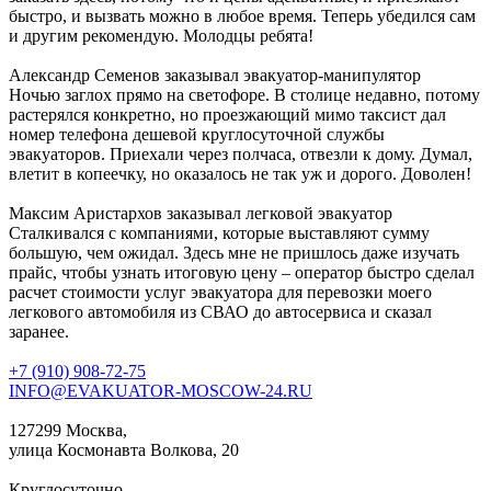
быстро, и вызвать можно в любое время. Теперь убедился сам
и другим рекомендую. Молодцы ребята!
Александр Семенов
заказывал эвакуатор-манипулятор
Ночью заглох прямо на светофоре. В столице недавно, потому
растерялся конкретно, но проезжающий мимо таксист дал
номер телефона дешевой круглосуточной службы
эвакуаторов. Приехали через полчаса, отвезли к дому. Думал,
влетит в копеечку, но оказалось не так уж и дорого. Доволен!
Максим Аристархов
заказывал легковой эвакуатор
Сталкивался с компаниями, которые выставляют сумму
большую, чем ожидал. Здесь мне не пришлось даже изучать
прайс, чтобы узнать итоговую цену – оператор быстро сделал
расчет стоимости услуг эвакуатора для перевозки моего
легкового автомобиля из СВАО до автосервиса и сказал
заранее.
+7 (910) 908-72-75
INFO@EVAKUATOR-MOSCOW-24.RU
127299 Москва,
улица Космонавта Волкова, 20
Круглосуточно