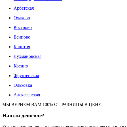
Арбатская
Очаково
Кострово
Есипово
Капотня
Лухмановская
Косино
Фрунзенская
Ольховка
Алексеевская
МЫ ВЕРНЕМ ВАМ 100% ОТ РАЗНИЦЫ В ЦЕНЕ!
Нашли
дешевле?
Если вы нашли цены на услуги эвакуатора ниже, чем у нас, м