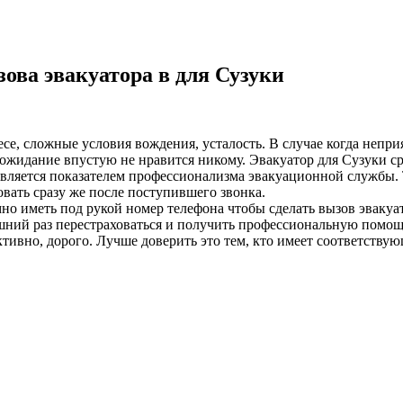
ова эвакуатора в для Сузуки
лесе, сложные условия вождения, усталость. В случае когда неп
жидание впустую не нравится никому. Эвакуатор для Сузуки сро
 является показателем профессионализма эвакуационной службы. 
вать сразу же после поступившего звонка.
о иметь под рукой номер телефона чтобы сделать вызов эвакуат
ний раз перестраховаться и получить профессиональную помощь
ивно, дорого. Лучше доверить это тем, кто имеет соответствую