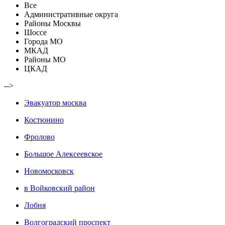
Все
Административные округа
Районы Москвы
Шоссе
Города МО
МКАД
Районы МО
ЦКАД
-->
Эвакуатор москва
Костюнино
Фролово
Большое Алексеевское
Новомосковск
в Войковский район
Лобня
Волгоградский проспект