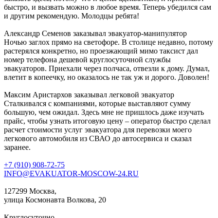
быстро, и вызвать можно в любое время. Теперь убедился сам
и другим рекомендую. Молодцы ребята!
Александр Семенов
заказывал эвакуатор-манипулятор
Ночью заглох прямо на светофоре. В столице недавно, потому
растерялся конкретно, но проезжающий мимо таксист дал
номер телефона дешевой круглосуточной службы
эвакуаторов. Приехали через полчаса, отвезли к дому. Думал,
влетит в копеечку, но оказалось не так уж и дорого. Доволен!
Максим Аристархов
заказывал легковой эвакуатор
Сталкивался с компаниями, которые выставляют сумму
большую, чем ожидал. Здесь мне не пришлось даже изучать
прайс, чтобы узнать итоговую цену – оператор быстро сделал
расчет стоимости услуг эвакуатора для перевозки моего
легкового автомобиля из СВАО до автосервиса и сказал
заранее.
+7 (910) 908-72-75
INFO@EVAKUATOR-MOSCOW-24.RU
127299 Москва,
улица Космонавта Волкова, 20
Круглосуточно