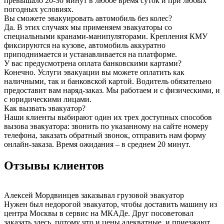
превышало 20-30 минут в любое время суток и при любых
погодных условиях.
Вы сможете эвакуировать автомобиль без колес?
Да. В этих случаях мы применяем эвакуаторы со
специальными кранами-манипуляторами. Крепления КМУ
фиксируются на кузове, автомобиль аккуратно
приподнимается и устанавливается на платформе.
У вас предусмотрена оплата банковскими картами?
Конечно. Услуги эвакуации вы можете оплатить как
наличными, так и банковской картой. Водитель обязательно
предоставит вам наряд-заказ. Мы работаем и с физическими, и
с юридическими лицами.
Как вызвать эвакуатор?
Наши клиенты выбирают один их трех доступных способов
вызова эвакуатора: звонить по указанному на сайте номеру
телефона, заказать обратный звонок, отправить нам форму
онлайн-заказа. Время ожидания – в среднем 20 минут.
Отзывы клиентов
Алексей Мордвинцев
заказывал грузовой эвакуатор
Нужен был недорогой эвакуатор, чтобы доставить машину из
центра Москвы в сервис на МКАДе. Друг посоветовал
заказать здесь, потому что и цены адекватные, и приезжают