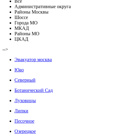
Все
Административные округа
Районы Москвы
Шоссе
Города МО
МКАД
Районы МО
ЦКАД
-->
Эвакуатор москва
Юао
Северный
Ботанический Сад
Луховицы
Липки
Песочное
Озерецкое