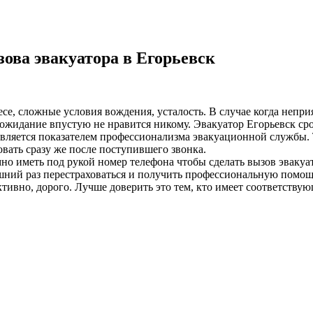
ова эвакуатора в Егорьевск
лесе, сложные условия вождения, усталость. В случае когда неп
жидание впустую не нравится никому. Эвакуатор Егорьевск сроч
 является показателем профессионализма эвакуационной службы. 
вать сразу же после поступившего звонка.
о иметь под рукой номер телефона чтобы сделать вызов эвакуат
ний раз перестраховаться и получить профессиональную помощь
ивно, дорого. Лучше доверить это тем, кто имеет соответствую