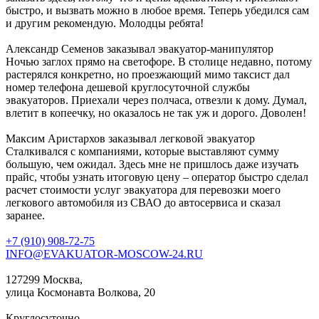
быстро, и вызвать можно в любое время. Теперь убедился сам
и другим рекомендую. Молодцы ребята!
Александр Семенов
заказывал эвакуатор-манипулятор
Ночью заглох прямо на светофоре. В столице недавно, потому
растерялся конкретно, но проезжающий мимо таксист дал
номер телефона дешевой круглосуточной службы
эвакуаторов. Приехали через полчаса, отвезли к дому. Думал,
влетит в копеечку, но оказалось не так уж и дорого. Доволен!
Максим Аристархов
заказывал легковой эвакуатор
Сталкивался с компаниями, которые выставляют сумму
большую, чем ожидал. Здесь мне не пришлось даже изучать
прайс, чтобы узнать итоговую цену – оператор быстро сделал
расчет стоимости услуг эвакуатора для перевозки моего
легкового автомобиля из СВАО до автосервиса и сказал
заранее.
+7 (910) 908-72-75
INFO@EVAKUATOR-MOSCOW-24.RU
127299 Москва,
улица Космонавта Волкова, 20
Круглосуточно