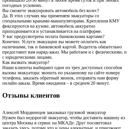
превышало 20-30 минут в любое время суток и при любых
погодных условиях.
Вы сможете эвакуировать автомобиль без колес?
Да. В этих случаях мы применяем эвакуаторы со
специальными кранами-манипуляторами. Крепления КМУ
фиксируются на кузове, автомобиль аккуратно
приподнимается и устанавливается на платформе.
У вас предусмотрена оплата банковскими картами?
Конечно. Услуги эвакуации вы можете оплатить как
наличными, так и банковской картой. Водитель обязательно
предоставит вам наряд-заказ. Мы работаем и с физическими, и
с юридическими лицами.
Как вызвать эвакуатор?
Наши клиенты выбирают один их трех доступных способов
вызова эвакуатора: звонить по указанному на сайте номеру
телефона, заказать обратный звонок, отправить нам форму
онлайн-заказа. Время ожидания – в среднем 20 минут.
Отзывы клиентов
Алексей Мордвинцев
заказывал грузовой эвакуатор
Нужен был недорогой эвакуатор, чтобы доставить машину из
центра Москвы в сервис на МКАДе. Друг посоветовал
заказать здесь, потому что и цены адекватные, и приезжают