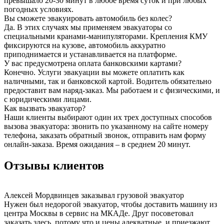
превышало 20-30 минут в любое время суток и при любых
погодных условиях.
Вы сможете эвакуировать автомобиль без колес?
Да. В этих случаях мы применяем эвакуаторы со
специальными кранами-манипуляторами. Крепления КМУ
фиксируются на кузове, автомобиль аккуратно
приподнимается и устанавливается на платформе.
У вас предусмотрена оплата банковскими картами?
Конечно. Услуги эвакуации вы можете оплатить как
наличными, так и банковской картой. Водитель обязательно
предоставит вам наряд-заказ. Мы работаем и с физическими, и
с юридическими лицами.
Как вызвать эвакуатор?
Наши клиенты выбирают один их трех доступных способов
вызова эвакуатора: звонить по указанному на сайте номеру
телефона, заказать обратный звонок, отправить нам форму
онлайн-заказа. Время ожидания – в среднем 20 минут.
Отзывы клиентов
Алексей Мордвинцев
заказывал грузовой эвакуатор
Нужен был недорогой эвакуатор, чтобы доставить машину из
центра Москвы в сервис на МКАДе. Друг посоветовал
заказать здесь, потому что и цены адекватные, и приезжают