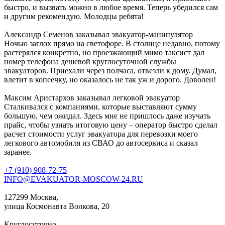
быстро, и вызвать можно в любое время. Теперь убедился сам
и другим рекомендую. Молодцы ребята!
Александр Семенов
заказывал эвакуатор-манипулятор
Ночью заглох прямо на светофоре. В столице недавно, потому
растерялся конкретно, но проезжающий мимо таксист дал
номер телефона дешевой круглосуточной службы
эвакуаторов. Приехали через полчаса, отвезли к дому. Думал,
влетит в копеечку, но оказалось не так уж и дорого. Доволен!
Максим Аристархов
заказывал легковой эвакуатор
Сталкивался с компаниями, которые выставляют сумму
большую, чем ожидал. Здесь мне не пришлось даже изучать
прайс, чтобы узнать итоговую цену – оператор быстро сделал
расчет стоимости услуг эвакуатора для перевозки моего
легкового автомобиля из СВАО до автосервиса и сказал
заранее.
+7 (910) 908-72-75
INFO@EVAKUATOR-MOSCOW-24.RU
127299 Москва,
улица Космонавта Волкова, 20
Круглосуточно