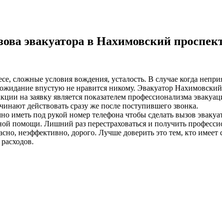
ова эвакуатора в Нахимовский проспек
лесе, сложные условия вождения, усталость. В случае когда неп
ожидание впустую не нравится никому. Эвакуатор Нахимовский 
еакции на заявку является показателем профессионализма эвакуа
чинают действовать сразу же после поступившего звонка.
о иметь под рукой номер телефона чтобы сделать вызов эвакуа
йной помощи. Лишний раз перестраховаться и получить професси
но, неэффективно, дорого. Лучше доверить это тем, кто имеет 
расходов.