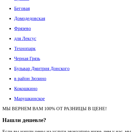
Беговая
Домодедовская
Фрязево
для Лексус
Технопарк
Черная Грязь
Бульвар Дмитрия Донского
в район Зюзино
Кокошкино
Марушкинское
МЫ ВЕРНЕМ ВАМ 100% ОТ РАЗНИЦЫ В ЦЕНЕ!
Нашли
дешевле?
Если вы нашли цены на услуги эвакуатора ниже, чем у нас, м