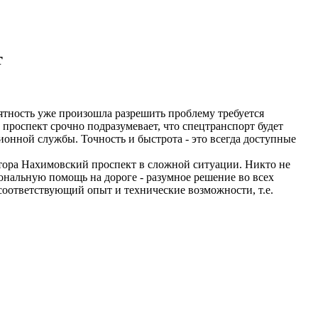
т
риятность уже произошла разрешить проблему требуется
проспект срочно подразумевает, что спецтранспорт будет
ционной службы. Точность и быстрота - это всегда доступные
тора Нахимовский проспект в сложной ситуации. Никто не
ональную помощь на дороге - разумное решение во всех
соответствующий опыт и технические возможности, т.е.