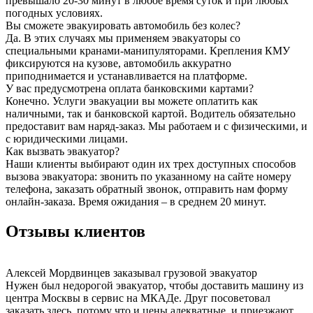
превышало 20-30 минут в любое время суток и при любых
погодных условиях.
Вы сможете эвакуировать автомобиль без колес?
Да. В этих случаях мы применяем эвакуаторы со
специальными кранами-манипуляторами. Крепления КМУ
фиксируются на кузове, автомобиль аккуратно
приподнимается и устанавливается на платформе.
У вас предусмотрена оплата банковскими картами?
Конечно. Услуги эвакуации вы можете оплатить как
наличными, так и банковской картой. Водитель обязательно
предоставит вам наряд-заказ. Мы работаем и с физическими, и
с юридическими лицами.
Как вызвать эвакуатор?
Наши клиенты выбирают один их трех доступных способов
вызова эвакуатора: звонить по указанному на сайте номеру
телефона, заказать обратный звонок, отправить нам форму
онлайн-заказа. Время ожидания – в среднем 20 минут.
Отзывы клиентов
Алексей Мордвинцев
заказывал грузовой эвакуатор
Нужен был недорогой эвакуатор, чтобы доставить машину из
центра Москвы в сервис на МКАДе. Друг посоветовал
заказать здесь, потому что и цены адекватные, и приезжают