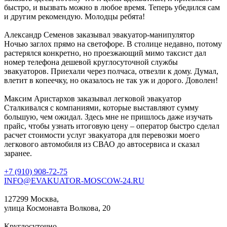
быстро, и вызвать можно в любое время. Теперь убедился сам
и другим рекомендую. Молодцы ребята!
Александр Семенов
заказывал эвакуатор-манипулятор
Ночью заглох прямо на светофоре. В столице недавно, потому
растерялся конкретно, но проезжающий мимо таксист дал
номер телефона дешевой круглосуточной службы
эвакуаторов. Приехали через полчаса, отвезли к дому. Думал,
влетит в копеечку, но оказалось не так уж и дорого. Доволен!
Максим Аристархов
заказывал легковой эвакуатор
Сталкивался с компаниями, которые выставляют сумму
большую, чем ожидал. Здесь мне не пришлось даже изучать
прайс, чтобы узнать итоговую цену – оператор быстро сделал
расчет стоимости услуг эвакуатора для перевозки моего
легкового автомобиля из СВАО до автосервиса и сказал
заранее.
+7 (910) 908-72-75
INFO@EVAKUATOR-MOSCOW-24.RU
127299 Москва,
улица Космонавта Волкова, 20
Круглосуточно