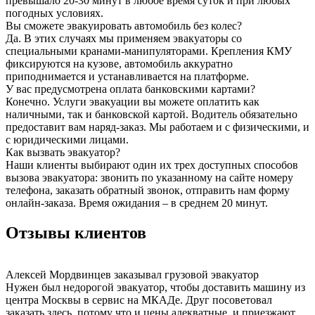
превышало 20-30 минут в любое время суток и при любых
погодных условиях.
Вы сможете эвакуировать автомобиль без колес?
Да. В этих случаях мы применяем эвакуаторы со
специальными кранами-манипуляторами. Крепления КМУ
фиксируются на кузове, автомобиль аккуратно
приподнимается и устанавливается на платформе.
У вас предусмотрена оплата банковскими картами?
Конечно. Услуги эвакуации вы можете оплатить как
наличными, так и банковской картой. Водитель обязательно
предоставит вам наряд-заказ. Мы работаем и с физическими, и
с юридическими лицами.
Как вызвать эвакуатор?
Наши клиенты выбирают один их трех доступных способов
вызова эвакуатора: звонить по указанному на сайте номеру
телефона, заказать обратный звонок, отправить нам форму
онлайн-заказа. Время ожидания – в среднем 20 минут.
Отзывы клиентов
Алексей Мордвинцев
заказывал грузовой эвакуатор
Нужен был недорогой эвакуатор, чтобы доставить машину из
центра Москвы в сервис на МКАДе. Друг посоветовал
заказать здесь, потому что и цены адекватные, и приезжают