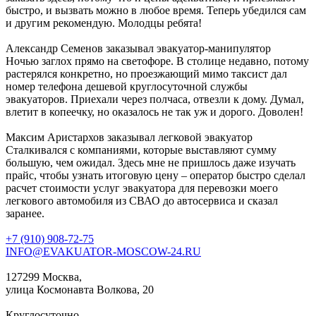
быстро, и вызвать можно в любое время. Теперь убедился сам
и другим рекомендую. Молодцы ребята!
Александр Семенов
заказывал эвакуатор-манипулятор
Ночью заглох прямо на светофоре. В столице недавно, потому
растерялся конкретно, но проезжающий мимо таксист дал
номер телефона дешевой круглосуточной службы
эвакуаторов. Приехали через полчаса, отвезли к дому. Думал,
влетит в копеечку, но оказалось не так уж и дорого. Доволен!
Максим Аристархов
заказывал легковой эвакуатор
Сталкивался с компаниями, которые выставляют сумму
большую, чем ожидал. Здесь мне не пришлось даже изучать
прайс, чтобы узнать итоговую цену – оператор быстро сделал
расчет стоимости услуг эвакуатора для перевозки моего
легкового автомобиля из СВАО до автосервиса и сказал
заранее.
+7 (910) 908-72-75
INFO@EVAKUATOR-MOSCOW-24.RU
127299 Москва,
улица Космонавта Волкова, 20
Круглосуточно