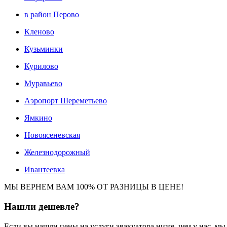
в район Перово
Кленово
Кузьминки
Курилово
Муравьево
Аэропорт Шереметьево
Ямкино
Новоясеневская
Железнодорожный
Ивантеевка
МЫ ВЕРНЕМ ВАМ 100% ОТ РАЗНИЦЫ В ЦЕНЕ!
Нашли
дешевле?
Если вы нашли цены на услуги эвакуатора ниже, чем у нас, м