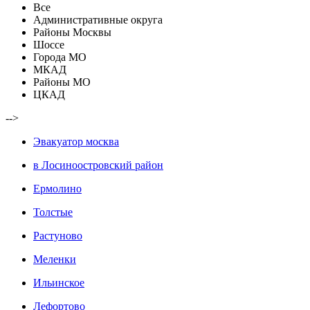
Все
Административные округа
Районы Москвы
Шоссе
Города МО
МКАД
Районы МО
ЦКАД
-->
Эвакуатор москва
в Лосиноостровский район
Ермолино
Толстые
Растуново
Меленки
Ильинское
Лефортово