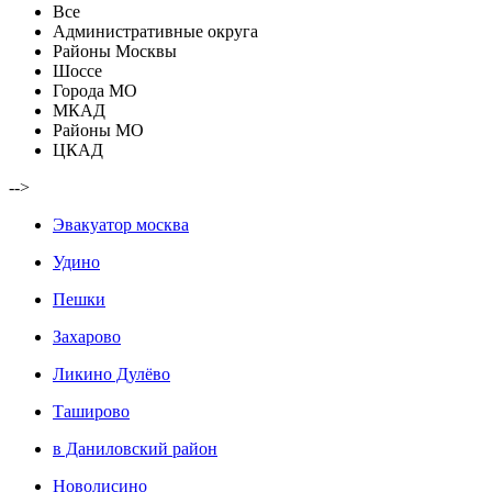
Все
Административные округа
Районы Москвы
Шоссе
Города МО
МКАД
Районы МО
ЦКАД
-->
Эвакуатор москва
Удино
Пешки
Захарово
Ликино Дулёво
Таширово
в Даниловский район
Новолисино