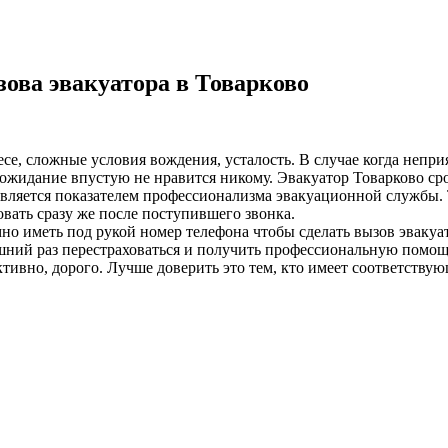
ова эвакуатора в Товарково
лесе, сложные условия вождения, усталость. В случае когда неп
жидание впустую не нравится никому. Эвакуатор Товарково сроч
 является показателем профессионализма эвакуационной службы. 
вать сразу же после поступившего звонка.
о иметь под рукой номер телефона чтобы сделать вызов эвакуат
ний раз перестраховаться и получить профессиональную помощь
ивно, дорого. Лучше доверить это тем, кто имеет соответствую