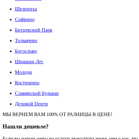
Шелепиха
Софрино
Битцевский Парк
Толмачево
Богослово
Шишкин Лес
Молоди
Костюнино
Славянский Бульвар
Деловой Центр
МЫ ВЕРНЕМ ВАМ 100% ОТ РАЗНИЦЫ В ЦЕНЕ!
Нашли
дешевле?
Если вы нашли цены на услуги эвакуатора ниже, чем у нас, м