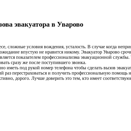
ова эвакуатора в Уварово
лесе, сложные условия вождения, усталость. В случае когда неп
жидание впустую не нравится никому. Эвакуатор Уварово срочно
 является показателем профессионализма эвакуационной службы. 
вать сразу же после поступившего звонка.
о иметь под рукой номер телефона чтобы сделать вызов эвакуат
 раз перестраховаться и получить профессиональную помощь на
ивно, дорого. Лучше доверить это тем, кто имеет соответствую