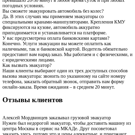
превышало 20-30 минут в любое время суток и при любых
погодных условиях.
Вы сможете эвакуировать автомобиль без колес?
Да. В этих случаях мы применяем эвакуаторы со
специальными кранами-манипуляторами. Крепления КМУ
фиксируются на кузове, автомобиль аккуратно
приподнимается и устанавливается на платформе.
У вас предусмотрена оплата банковскими картами?
Конечно. Услуги эвакуации вы можете оплатить как
наличными, так и банковской картой. Водитель обязательно
предоставит вам наряд-заказ. Мы работаем и с физическими, и
с юридическими лицами.
Как вызвать эвакуатор?
Наши клиенты выбирают один их трех доступных способов
вызова эвакуатора: звонить по указанному на сайте номеру
телефона, заказать обратный звонок, отправить нам форму
онлайн-заказа. Время ожидания – в среднем 20 минут.
Отзывы клиентов
Алексей Мордвинцев
заказывал грузовой эвакуатор
Нужен был недорогой эвакуатор, чтобы доставить машину из
центра Москвы в сервис на МКАДе. Друг посоветовал
заказать здесь, потому что и цены адекватные, и приезжают