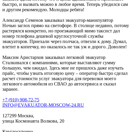
быстро, и вызвать можно в любое время. Теперь убедился сам
и другим рекомендую. Молодцы ребята!
Александр Семенов
заказывал эвакуатор-манипулятор
Ночью заглох прямо на светофоре. В столице недавно, потому
растерялся конкретно, но проезжающий мимо таксист дал
номер телефона дешевой круглосуточной службы
эвакуаторов. Приехали через полчаса, отвезли к дому. Думал,
влетит в копеечку, но оказалось не так уж и дорого. Доволен!
Максим Аристархов
заказывал легковой эвакуатор
Сталкивался с компаниями, которые выставляют сумму
большую, чем ожидал. Здесь мне не пришлось даже изучать
прайс, чтобы узнать итоговую цену – оператор быстро сделал
расчет стоимости услуг эвакуатора для перевозки моего
легкового автомобиля из СВАО до автосервиса и сказал
заранее.
+7 (910) 908-72-75
INFO@EVAKUATOR-MOSCOW-24.RU
127299 Москва,
улица Космонавта Волкова, 20
Круглосуточно