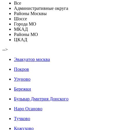
Все
Административные округа
Районы Москвы
Шоссе
Города МО
МКАД
Районы МО
ЦКАД
-->
Эвакуатор москва
Покров
Узуново
Бережки
Бульвар Дмитрия Донского
Наро Осаново
Тучково
Кожухово