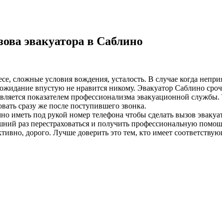
ова эвакуатора в Саблино
лесе, сложные условия вождения, усталость. В случае когда неп
ожидание впустую не нравится никому. Эвакуатор Саблино срочн
 является показателем профессионализма эвакуационной службы. 
вать сразу же после поступившего звонка.
о иметь под рукой номер телефона чтобы сделать вызов эвакуа
ний раз перестраховаться и получить профессиональную помощь
ивно, дорого. Лучше доверить это тем, кто имеет соответствую