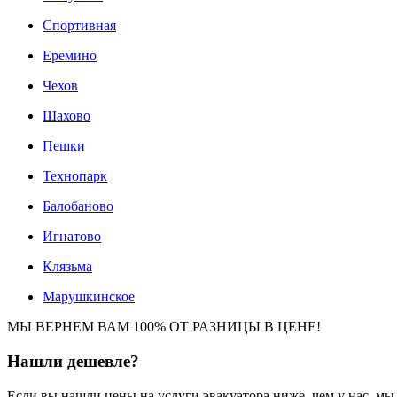
Спортивная
Еремино
Чехов
Шахово
Пешки
Технопарк
Балобаново
Игнатово
Клязьма
Марушкинское
МЫ ВЕРНЕМ ВАМ 100% ОТ РАЗНИЦЫ В ЦЕНЕ!
Нашли
дешевле?
Если вы нашли цены на услуги эвакуатора ниже, чем у нас, м