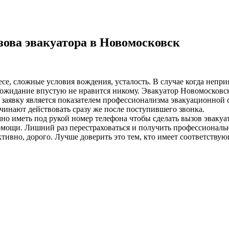
ова эвакуатора в Новомосковск
лесе, сложные условия вождения, усталость. В случае когда неп
ожидание впустую не нравится никому. Эвакуатор Новомосковск 
а заявку является показателем профессионализма эвакуационной 
чинают действовать сразу же после поступившего звонка.
о иметь под рукой номер телефона чтобы сделать вызов эвакуа
омощи. Лишний раз перестраховаться и получить профессиональ
ивно, дорого. Лучше доверить это тем, кто имеет соответствую