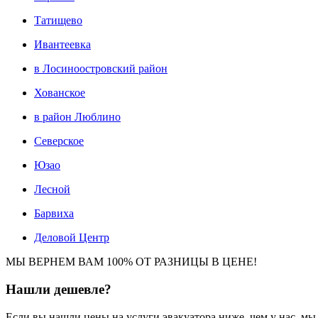
Татищево
Ивантеевка
в Лосиноостровский район
Хованское
в район Люблино
Северское
Юзао
Лесной
Барвиха
Деловой Центр
МЫ ВЕРНЕМ ВАМ 100% ОТ РАЗНИЦЫ В ЦЕНЕ!
Нашли
дешевле?
Если вы нашли цены на услуги эвакуатора ниже, чем у нас, м