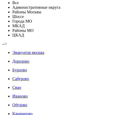
Все
Административные округа
Районы Москвы
Шоссе
Города МО
МКАД
Районы МО
ЦКАД
-->
Эвакуатор москва
Дорохово
Бурцево
Сабурово
Свао
Иваново
Обухово
Карачарово