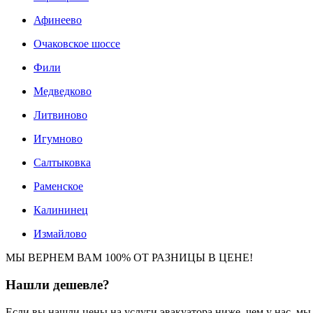
Афинеево
Очаковское шоссе
Фили
Медведково
Литвиново
Игумново
Салтыковка
Раменское
Калининец
Измайлово
МЫ ВЕРНЕМ ВАМ 100% ОТ РАЗНИЦЫ В ЦЕНЕ!
Нашли
дешевле?
Если вы нашли цены на услуги эвакуатора ниже, чем у нас, м