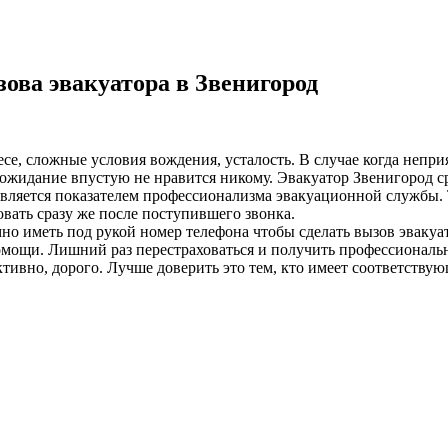
ова эвакуатора в Звенигород
лесе, сложные условия вождения, усталость. В случае когда неп
жидание впустую не нравится никому. Эвакуатор Звенигород сро
 является показателем профессионализма эвакуационной службы. 
вать сразу же после поступившего звонка.
о иметь под рукой номер телефона чтобы сделать вызов эвакуат
омощи. Лишний раз перестраховаться и получить профессиональ
ивно, дорого. Лучше доверить это тем, кто имеет соответствую