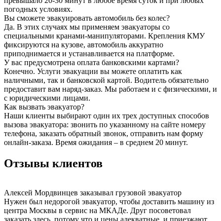
превышало 20-30 минут в любое время суток и при любых
погодных условиях.
Вы сможете эвакуировать автомобиль без колес?
Да. В этих случаях мы применяем эвакуаторы со
специальными кранами-манипуляторами. Крепления КМУ
фиксируются на кузове, автомобиль аккуратно
приподнимается и устанавливается на платформе.
У вас предусмотрена оплата банковскими картами?
Конечно. Услуги эвакуации вы можете оплатить как
наличными, так и банковской картой. Водитель обязательно
предоставит вам наряд-заказ. Мы работаем и с физическими, и
с юридическими лицами.
Как вызвать эвакуатор?
Наши клиенты выбирают один их трех доступных способов
вызова эвакуатора: звонить по указанному на сайте номеру
телефона, заказать обратный звонок, отправить нам форму
онлайн-заказа. Время ожидания – в среднем 20 минут.
Отзывы клиентов
Алексей Мордвинцев
заказывал грузовой эвакуатор
Нужен был недорогой эвакуатор, чтобы доставить машину из
центра Москвы в сервис на МКАДе. Друг посоветовал
заказать здесь, потому что и цены адекватные, и приезжают