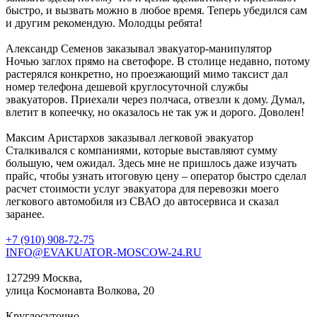
быстро, и вызвать можно в любое время. Теперь убедился сам
и другим рекомендую. Молодцы ребята!
Александр Семенов
заказывал эвакуатор-манипулятор
Ночью заглох прямо на светофоре. В столице недавно, потому
растерялся конкретно, но проезжающий мимо таксист дал
номер телефона дешевой круглосуточной службы
эвакуаторов. Приехали через полчаса, отвезли к дому. Думал,
влетит в копеечку, но оказалось не так уж и дорого. Доволен!
Максим Аристархов
заказывал легковой эвакуатор
Сталкивался с компаниями, которые выставляют сумму
большую, чем ожидал. Здесь мне не пришлось даже изучать
прайс, чтобы узнать итоговую цену – оператор быстро сделал
расчет стоимости услуг эвакуатора для перевозки моего
легкового автомобиля из СВАО до автосервиса и сказал
заранее.
+7 (910) 908-72-75
INFO@EVAKUATOR-MOSCOW-24.RU
127299 Москва,
улица Космонавта Волкова, 20
Круглосуточно