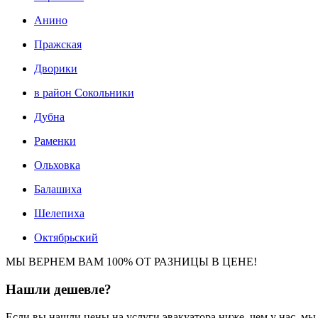
Анино
Пражская
Дворики
в район Сокольники
Дубна
Раменки
Ольховка
Балашиха
Шелепиха
Октябрьский
МЫ ВЕРНЕМ ВАМ 100% ОТ РАЗНИЦЫ В ЦЕНЕ!
Нашли
дешевле?
Если вы нашли цены на услуги эвакуатора ниже, чем у нас, м