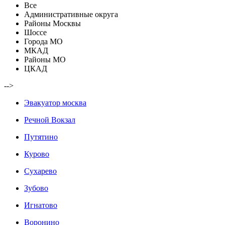
Все
Административные округа
Районы Москвы
Шоссе
Города МО
МКАД
Районы МО
ЦКАД
-->
Эвакуатор москва
Речной Вокзал
Путятино
Курово
Сухарево
Зубово
Игнатово
Воронино