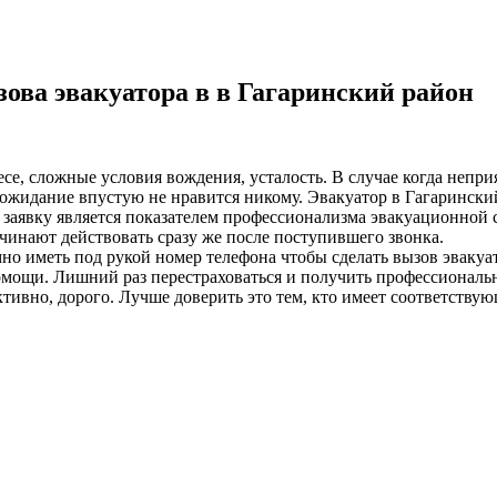
ова эвакуатора в в Гагаринский район
лесе, сложные условия вождения, усталость. В случае когда неп
ожидание впустую не нравится никому. Эвакуатор в Гагаринский 
а заявку является показателем профессионализма эвакуационной 
чинают действовать сразу же после поступившего звонка.
о иметь под рукой номер телефона чтобы сделать вызов эвакуат
омощи. Лишний раз перестраховаться и получить профессиональ
ивно, дорого. Лучше доверить это тем, кто имеет соответствую