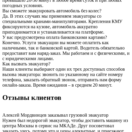
превышало 20-30 минут в любое время суток и при любых
погодных условиях.
Вы сможете эвакуировать автомобиль без колес?
Да. В этих случаях мы применяем эвакуаторы со
специальными кранами-манипуляторами. Крепления КМУ
фиксируются на кузове, автомобиль аккуратно
приподнимается и устанавливается на платформе.
У вас предусмотрена оплата банковскими картами?
Конечно. Услуги эвакуации вы можете оплатить как
наличными, так и банковской картой. Водитель обязательно
предоставит вам наряд-заказ. Мы работаем и с физическими, и
с юридическими лицами.
Как вызвать эвакуатор?
Наши клиенты выбирают один их трех доступных способов
вызова эвакуатора: звонить по указанному на сайте номеру
телефона, заказать обратный звонок, отправить нам форму
онлайн-заказа. Время ожидания – в среднем 20 минут.
Отзывы клиентов
Алексей Мордвинцев
заказывал грузовой эвакуатор
Нужен был недорогой эвакуатор, чтобы доставить машину из
центра Москвы в сервис на МКАДе. Друг посоветовал
заказать здесь, потому что и цены адекватные, и приезжают