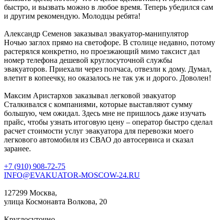
быстро, и вызвать можно в любое время. Теперь убедился сам
и другим рекомендую. Молодцы ребята!
Александр Семенов
заказывал эвакуатор-манипулятор
Ночью заглох прямо на светофоре. В столице недавно, потому
растерялся конкретно, но проезжающий мимо таксист дал
номер телефона дешевой круглосуточной службы
эвакуаторов. Приехали через полчаса, отвезли к дому. Думал,
влетит в копеечку, но оказалось не так уж и дорого. Доволен!
Максим Аристархов
заказывал легковой эвакуатор
Сталкивался с компаниями, которые выставляют сумму
большую, чем ожидал. Здесь мне не пришлось даже изучать
прайс, чтобы узнать итоговую цену – оператор быстро сделал
расчет стоимости услуг эвакуатора для перевозки моего
легкового автомобиля из СВАО до автосервиса и сказал
заранее.
+7 (910) 908-72-75
INFO@EVAKUATOR-MOSCOW-24.RU
127299 Москва,
улица Космонавта Волкова, 20
Круглосуточно